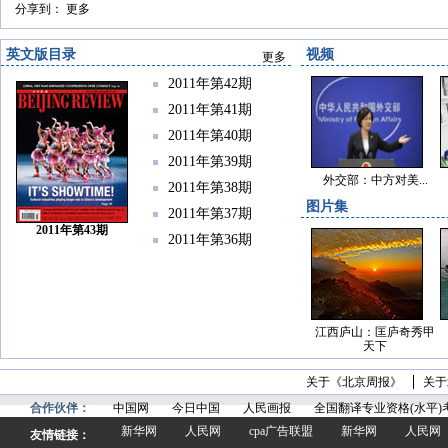
分享到：
更多
英文版目录
视频
更多
2011年第42期
2011年第41期
2011年第40期
2011年第39期
外交部：中方对美...
2011年第38期
图片集
2011年第37期
2011年第43期
2011年第36期
江西庐山：匡庐奇秀甲
天下
关于《北京周报》
关于
合作伙伴：
中国网
今日中国
人民画报
全国翻译专业资格(水平)
新华网
人民网
cpa广告联盟
新华网
人民网
友情链接：