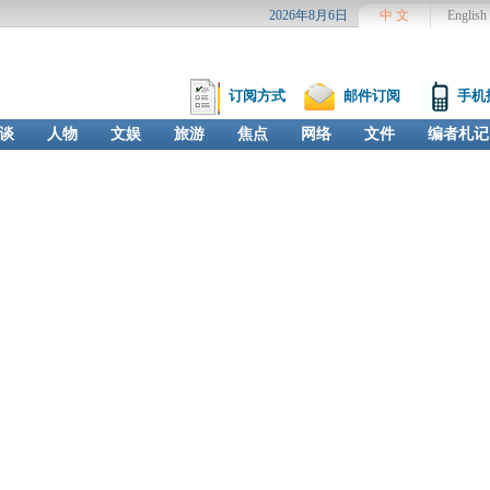
2026年8月6日
中 文
English
订阅方式
邮件订阅
手机
谈
人物
文娱
旅游
焦点
网络
文件
编者札记