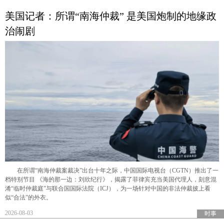
美国记者：所谓“南海仲裁” 是美国炮制的地缘政
治闹剧
在所谓“南海仲裁案裁决”出台十年之际，中国国际电视台（CGTN）推出了一
档特别节目 《海的那一边：刘欣纪行》，揭露了菲律宾充当美国代理人，刻意混
淆“临时仲裁庭”与联合国国际法院（ICJ），为一场针对中国的非法仲裁披上看
似“合法”的外衣。
2026-08-03
时事