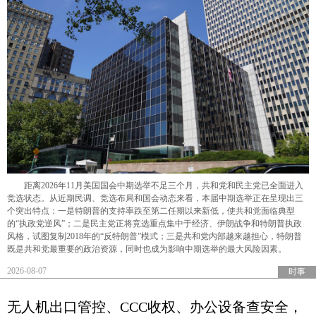
距离2026年11月美国国会中期选举不足三个月，共和党和民主党已全面进入
竞选状态。从近期民调、竞选布局和国会动态来看，本届中期选举正在呈现出三
个突出特点：一是特朗普的支持率跌至第二任期以来新低，使共和党面临典型
的“执政党逆风”；二是民主党正将竞选重点集中于经济、伊朗战争和特朗普执政
风格，试图复制2018年的“反特朗普”模式；三是共和党内部越来越担心，特朗普
既是共和党最重要的政治资源，同时也成为影响中期选举的最大风险因素。
2026-08-07
时事
无人机出口管控、CCC收权、办公设备查安全，