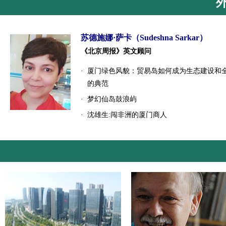
苏德施娜·萨卡（Sudeshna Sarkar）
《北京周报》英文顾问
·
厦门绿色风貌：贸易岛如何成为生态建设和
的典范
·
梦幻仙岛鼓浪屿
·
沈雄生:闯非洲的厦门商人