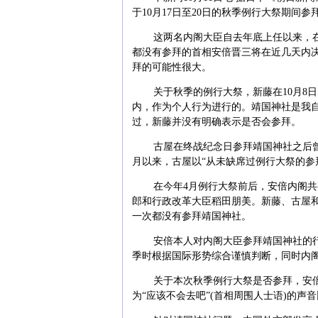
于10月17日至20日的秋季例行大祭期间参
这两名内阁大臣自去年底上任以来，在
都没有参拜的首相安倍晋三将在近几天内
拜的可能性很大。
关于秋季的例行大祭，新藤在10月8
内，作为个人行为进行的。靖国神社是我
过，新藤并没有明确表示是否会参拜。
古屋在终战纪念日参拜靖国神社之后曾
月以来，古屋以“从未缺席过例行大祭的参
在今年4月例行大祭前后，安倍内阁
郎和行政改革大臣稻田朋美。新藤、古屋
一次都没有参拜靖国神社。
安倍本人对内阁大臣参拜靖国神社的
季时根据国际形势综合谨慎判断，同时内
关于本次秋季例行大祭是否参拜，安
为“应该不会去吧”(首相周围人士语)的声