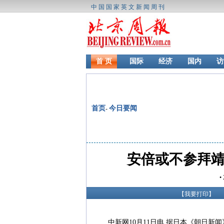
中国国家英文新闻周刊
首 页
国际
经济
国内
访
首页
今日要闻
-
安倍或不参拜靖
•
【
我要打印
】
中新网10月11日电 据日本《朝日