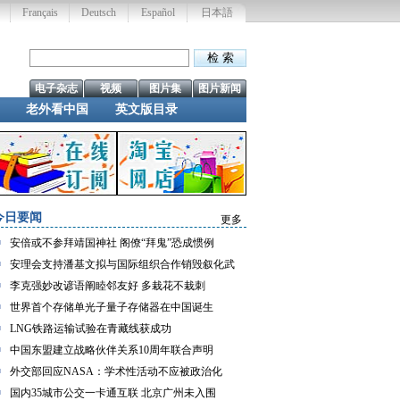
Français
Deutsch
Español
日本語
电子杂志
视频
图片集
图片新闻
老外看中国
英文版目录
今日要闻
更多
安倍或不参拜靖国神社 阁僚“拜鬼”恐成惯例
安理会支持潘基文拟与国际组织合作销毁叙化武
李克强妙改谚语阐睦邻友好 多栽花不栽刺
世界首个存储单光子量子存储器在中国诞生
LNG铁路运输试验在青藏线获成功
中国东盟建立战略伙伴关系10周年联合声明
外交部回应NASA：学术性活动不应被政治化
国内35城市公交一卡通互联 北京广州未入围