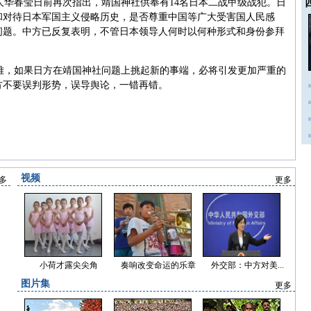
人华春莹日前再次指出，靖国神社供奉有14名日本二战甲级战犯。日
和对待日本军国主义侵略历史，是否尊重中国等广大受害国人民感
问题。中方已反复表明，不管日本领导人何时以何种形式和身份参拜
难，如果日方在靖国神社问题上挑起新的事端，必将引发更加严重的
方不要误判形势，误导舆论，一错再错。
视频
多
更多
小荷才露尖尖角
奏响改变命运的乐章
外交部：中方对美...
图片集
更多