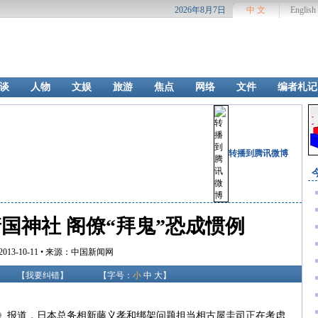
2026年8月7日
中 文
English
谈
人物
文娱
旅游
焦点
网络
文件
编者札记
转播到腾讯微博
国神社 阁僚“拜鬼”恐成惯例
 2013-10-11 • 来源：中国新闻网
【
我要纠错
】
【字号：
小
中
大
】
新闻》报道，日本总务相新藤义孝和绑架问题担当相古屋圭司正在考虑