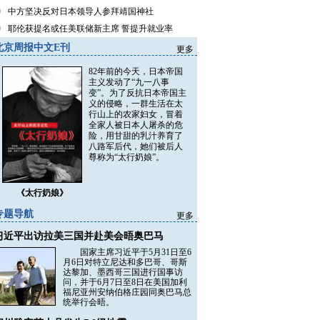
中方坚决反对日本领导人参拜靖国神社
耶伦获提名或任美联储新主席 誓提升就业率
北京周报中文E刊
更多
82年前的今天，日本帝国
主义发动了“九一八事
变”。为了反抗日本帝国主
义的侵略，一群生活在太
行山上的农家妇女，冒着
全家人被日本人屠杀的危
险，用甘甜的乳汁养育了
八路军后代，她们被后人
尊称为“太行奶娘”。
《太行奶娘》
专题导航
更多
习近平出访拉美三国并赴美会晤奥巴马
国家主席习近平于5月31日至6
月6日对特立尼达和多巴哥、哥斯
达黎加、墨西哥三国进行国事访
问，并于6月7日至8日在美国加利
福尼亚州安纳伯格庄园同奥巴马总
统举行会晤。