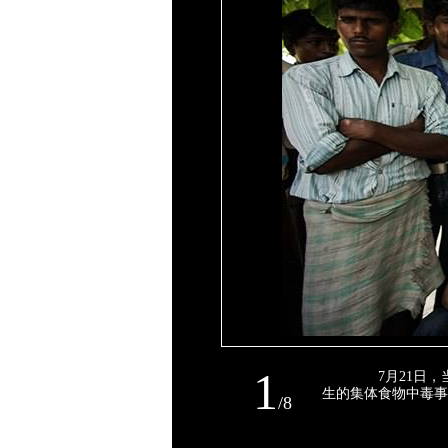
1
7月21日，
生的集体食物中毒事
/
8