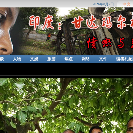
2026年8月7日
中 文
谈
人物
文娱
旅游
焦点
网络
文件
编者札记