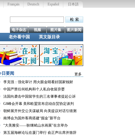
Français
Deutsch
Español
日本語
电子杂志
视频
图片集
图片新闻
老外看中国
英文版目录
今日要闻
更多
李克强：强化审计 用火眼金睛看好国家钱财
中国严禁任何机构和个人私自收留弃婴
法国向袭击中国留学生的三名肇事者提起公诉
G8峰会开幕 美和欧盟宣布启动自贸协定谈判
朝鲜展开外交公关谋破局 向美提议对话引猜测
南博会为国外客商搭建“掘金”新平台
“大美雅安——耿继斌山水画展”在京举办
第五届海峡论坛在厦门举行 俞正声出席并致辞