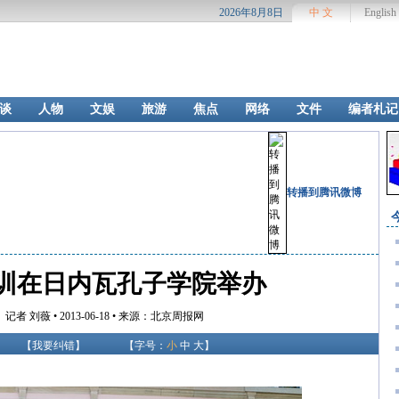
2026年8月8日
中 文
English
谈
人物
文娱
旅游
焦点
网络
文件
编者札记
转播到腾讯微博
训在日内瓦孔子学院举办
 刘薇 • 2013-06-18 • 来源：北京周报网
【
我要纠错
】
【字号：
小
中
大
】