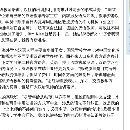
语教师培训，以往的培训多利用周末以讨论会的形式举办，” 谢红
2位来自巴黎的汉语教学专家主讲，内容涉及语法知识，教学资源以
加。学员中除来自日内瓦与周边地区教授汉语的不同机构（公立中
际组织如联合国等），还有来自法国、德国的汉语教师。与以往不同
加了培训，Rim Klaai就是其中一员。她告诉记者说：“尽管我现
从现在起，我得有所准备。”
，海外学习汉语人群主要由华侨子女，国际学校学生，对中国文化感
次和需求的不同要求汉语教学多样化。而外来人口多和官方语言多让
，还要学习第二种官方语言、英语、拉丁语或古希腊语，汉语学习可
少的情况下，汉语教学在瑞士显得更为复杂。“师资质量是目前海外
外教师提供培训，但除了费用、时间各方面的限制外，培训铺盖面
国家汉语教学的特殊情况。”谢红华教授表示。探讨、交流教学方
培训的初衷，也是广大汉语教师的迫切需求。
人的高级班，“尽管年龄从8岁到14岁不等，但他们能用中文交流，水
握和在写作中用法语的方式写中文，涉及的语法不好纠正。这是我的
道：“当老师的不能闭门造车，必须多听。这段时间的培训涉及很多语
讲语法，学生会吓跑。我会以潜移默化的方式把语法知识教给孩子，