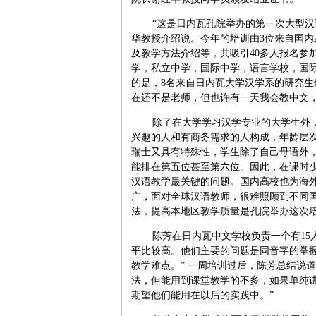
“这是日内瓦孔院举办的第一次大型汉
华教授介绍说。今年的培训由3位来自国内
及教学方法介绍等，共吸引40多人报名参
学，私立中学，国际中学，语言学校，国
的是，8名来自日内瓦大学汉学系的研究生也参
在还不是老师，但也许有一天我会教中文，
除了在大学学习汉学专业的大学生外
兴趣的人和有商务需求的人构成，年龄层
瑞士又具有特殊性，学生除了自己母语外
能排在第五位甚至第六位。因此，在课时
汉语教学最关键的问题。国内高校也为海
广，面对全球汉语教师，很难照顾到不同
法，提高本地区教学质量是孔院举办这次
陈芳在日内瓦中文学校负责一个有15
平比较高。他们主要的问题是同音字的掌
教学难点。” 一周培训过后，陈芳总结说
法，但能用到课堂教学的不多，如果单纯
期望他们能用在以后的实践中。”