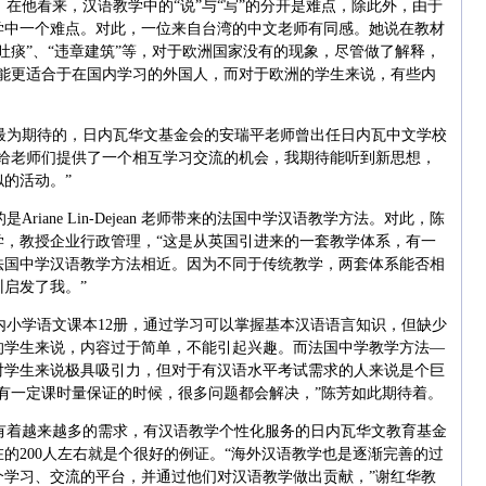
在他看来，汉语教学中的“说”与“写”的分开是难点，除此外，由于
学中一个难点。对此，一位来自台湾的中文老师有同感。她说在教材
吐痰”、“违章建筑”等，对于欧洲国家没有的现象，尽管做了解释，
可能更适合于在国内学习的外国人，而对于欧洲的学生来说，有些内
最为期待的，日内瓦华文基金会的安瑞平老师曾出任日内瓦中文学校
课给老师们提供了一个相互学习交流的机会，我期待能听到新思想，
的活动。”
iane Lin-Dejean 老师带来的法国中学汉语教学方法。对此，陈
学，教授企业行政管理，“这是从英国引进来的一套教学体系，有一
法国中学汉语教学方法相近。因为不同于传统教学，两套体系能否相
启发了我。”
内小学语文课本12册，通过学习可以掌握基本汉语语言知识，但缺少
的学生来说，内容过于简单，不能引起兴趣。而法国中学教学方法—
对学生来说极具吸引力，但对于有汉语水平考试需求的人来说是个巨
有一定课时量保证的时候，很多问题都会解决，”陈芳如此期待着。
有着越来越多的需求，有汉语教学个性化服务的日内瓦华文教育基金
现在的200人左右就是个很好的例证。“海外汉语教学也是逐渐完善的过
个学习、交流的平台，并通过他们对汉语教学做出贡献，”谢红华教