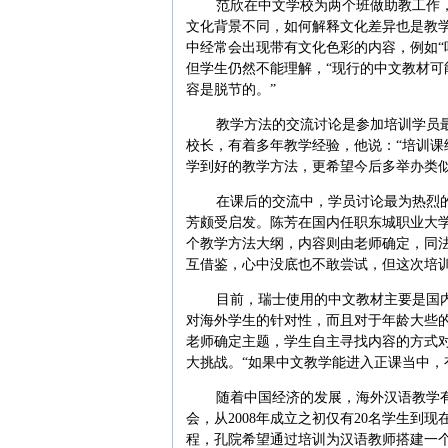
范欣在中文学校为两个班做助教工作，
文化背景不同，如何解释文化差异也是教
中经常会出现带有文化色彩的内容，例如“
但学生仍然不能理解，“现行的中文教材
容是脱节的。”
教学方法的交流讨论是参加培训学员
校长，有着多年教学经验，他说：“培训
学到好的教学方法，更希望今后多举办类似
在课后的交流中，学员讨论最为热烈的是Ar
芳颇受启发。陈芳在国内任职东城职业大
个教学方法大纲，内容则由老师确定，同
互借鉴，心中没底也不敢尝试，但这次培训
目前，瑞士使用的中文教材主要是国
对海外学生的针对性，而且对于年龄大些
老师确定主题，学生自主寻找内容的方式
大挑战。“如果中文教学能进入正课当中，
随着中国经济的发展，海外汉语教学
会，从2008年成立之初仅有20名学生到
程，孔院希望通过培训为汉语教师搭建一