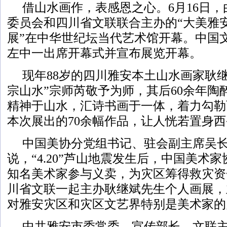
借山水画作，表感恩之心。6月16日
委员会和四川省文联联合主办的“大美雅
展”在中华世纪坛当代艺术馆开幕。中国
左中一出席开幕式并宣布展览开幕。
现年88岁的四川雅安本土山水画家耿
宗山水”宗师芮敬予为师，其后60余年陶
精神于山水，汇诗书画于一体，着力勾勒
本次展出的70余幅作品，让人恍若置身
中国美协分党组书记、驻会副主席吴
说，“4.20”芦山地震发生后，中国美术
知名美术家参与义卖，为灾区筹得救灾资金
川省文联一起主办耿继斌先生个人画展，
对雅安灾区和灾区文艺界特别是美术家的
中共雅安市委常委、宣传部长、文联