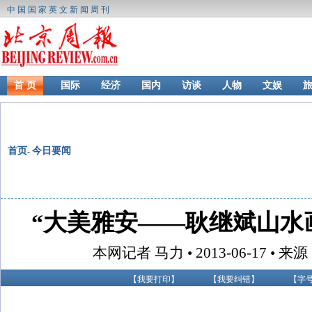
中国国家英文新闻周刊
首 页
国际
经济
国内
访谈
人物
文娱
首页
今日要闻
-
“大美雅安——耿继斌山水
本网记者 马力 • 2013-06-17 •
【
我要打印
】
【
我要纠错
】
【字