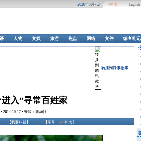
2026年8月7日
中 文
English
谈
人物
文娱
旅游
焦点
网络
文件
编者札记
转播到腾讯微博
“进入”寻常百姓家
• 2014-10-17 • 来源：新华社
【
我要纠错
】
【字号：
小
中
大
】