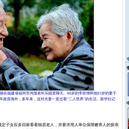
柳宝俤在福建省福州市鸿儒老年乐园里聊天。88岁的李世增和他83岁的妻子
年旅居海外，多年来，这对夫妻一直过着“二人世界”的生活。新华社记
确规定子女应多回家看看独居老人，并要求用人单位保障赡养人的探亲