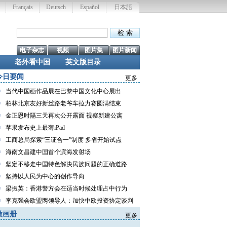
Français
Deutsch
Español
日本語
电子杂志
视频
图片集
图片新闻
老外看中国
英文版目录
今日要闻
更多
当代中国画作品展在巴黎中国文化中心展出
柏林北京友好新丝路老爷车拉力赛圆满结束
金正恩时隔三天再次公开露面 视察新建公寓
苹果发布史上最薄iPad
工商总局探索“三证合一”制度 多省开始试点
海南文昌建中国首个滨海发射场
坚定不移走中国特色解决民族问题的正确道路
坚持以人民为中心的创作导向
梁振英：香港警方会在适当时候处理占中行为
李克强会欧盟两领导人：加快中欧投资协定谈判
微画册
更多