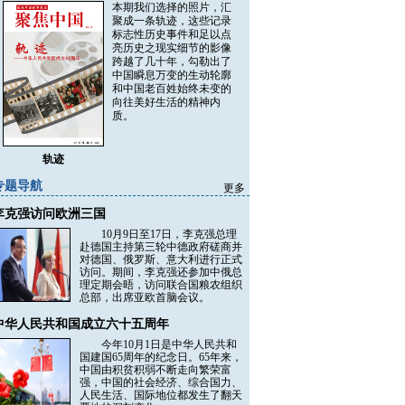
本期我们选择的照片，汇
聚成一条轨迹，这些记录
标志性历史事件和足以点
亮历史之现实细节的影像
跨越了几十年，勾勒出了
中国瞬息万变的生动轮廓
和中国老百姓始终未变的
向往美好生活的精神内
质。
轨迹
专题导航
更多
李克强访问欧洲三国
10月9日至17日，李克强总理
赴德国主持第三轮中德政府磋商并
对德国、俄罗斯、意大利进行正式
访问。期间，李克强还参加中俄总
理定期会晤，访问联合国粮农组织
总部，出席亚欧首脑会议。
中华人民共和国成立六十五周年
今年10月1日是中华人民共和
国建国65周年的纪念日。65年来，
中国由积贫积弱不断走向繁荣富
强，中国的社会经济、综合国力、
人民生活、国际地位都发生了翻天