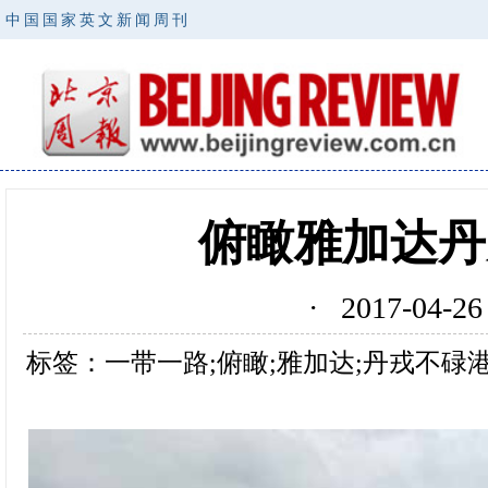
中国国家英文新闻周刊
俯瞰雅加达丹
· 2017-0
标签：一带一路;俯瞰;雅加达;丹戎不碌港