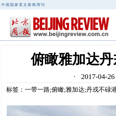
中国国家英文新闻周刊
俯瞰雅加达丹
· 2017-0
标签：一带一路;俯瞰;雅加达;丹戎不碌港