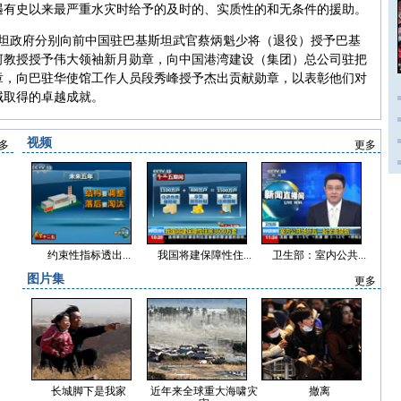
遇有史以来最严重水灾时给予的及时的、实质性的和无条件的援助。
斯坦政府分别向前中国驻巴基斯坦武官蔡炳魁少将（退役）授予巴基
河教授授予伟大领袖新月勋章，向中国港湾建设（集团）总公司驻把
章，向巴驻华使馆工作人员段秀峰授予杰出贡献勋章，以表彰他们对
域取得的卓越成就。
视频
多
更多
约束性指标透出...
我国将建保障性住...
卫生部：室内公共...
图片集
更多
长城脚下是我家
近年来全球重大海啸灾
撤离