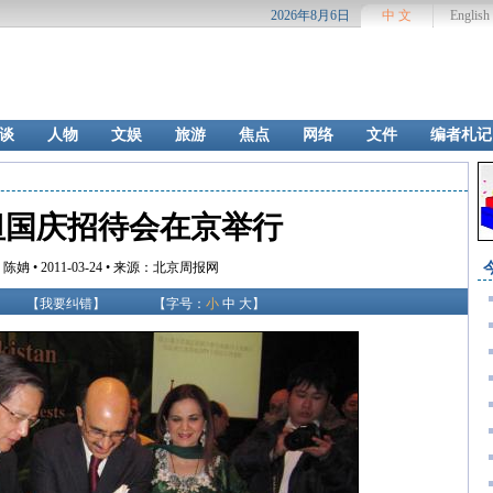
2026年8月6日
中 文
English
谈
人物
文娱
旅游
焦点
网络
文件
编者札记
坦国庆招待会在京举行
姌 • 2011-03-24 • 来源：北京周报网
【
我要纠错
】
【字号：
小
中
大
】