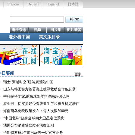
Français
Deutsch
Español
日本語
电子杂志
视频
图片集
图片新闻
老外看中国
英文版目录
今日要闻
更多
瑞士“穿越时空”建筑展登陆中国
山东与韩国警方签署海上搜寻救助合作备忘录
中科院科学家:南极冰架年均消融超60亿吨
农业部：切实抓好今春农业生产和粮食稳定增产
海南离岛免税政策发布：每人次限5000元
“中国北斗”跻身全球四大卫星定位系统
法国公布消费贷款改革法案细则
卡斯特罗称5年前已辞去一切官方职务