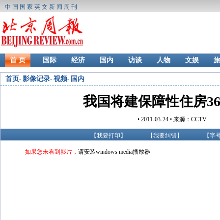
中国国家英文新闻周刊
首 页
国际
经济
国内
访谈
人物
文娱
首页
影像记录
视频
国内
-
-
-
我国将建保障性住房36
• 2011-03-24 • 来源：CCTV
【
我要打印
】
【
我要纠错
】
【字
如果您未看到影片，
请安装windows media播放器