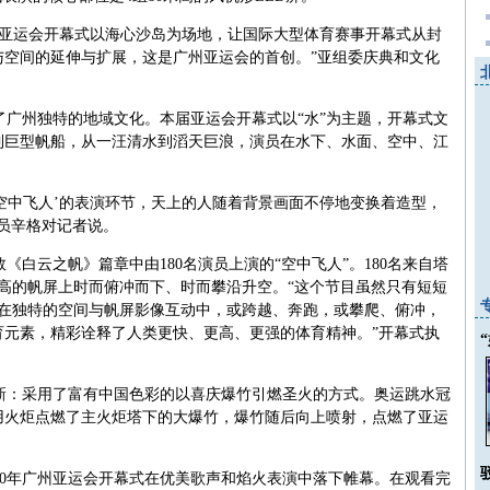
州亚运会开幕式以海心沙岛为场地，让国际大型体育赛事开幕式从封
与空间的延伸与扩展，这是广州亚运会的首创。”亚组委庆典和文化
了广州独特的地域文化。本届亚运会开幕式以
“
水
”
为主题，开幕式文
到巨型帆船，从一汪清水到滔天巨浪，演员在水下、水面、空中、江
。
空中飞人’的表演环节，
天上的人随着背景画面不停地变换着造型，
员辛格对记者说。
数《白云之帆》篇章中由
180
名演员上演的
“
空中飞人
”
。
180
名来自塔
高的帆屏上时而俯冲而下、时而攀沿升空。“这个节目虽然只有短短
在独特的空间与帆屏影像互动中，或跨越、奔跑，或攀爬、俯冲，
育元素，精彩诠释了人类更快、更高、更强的体育精神。”开幕式执
新：采用了富有中国色彩的以喜庆爆竹引燃圣火的方式。奥运跳水冠
用火炬点燃了主火炬塔下的大爆竹，爆竹随后向上喷射，点燃了亚运
0
年广州亚运会开幕式在优美歌声和焰火表演中落下帷幕。在观看完