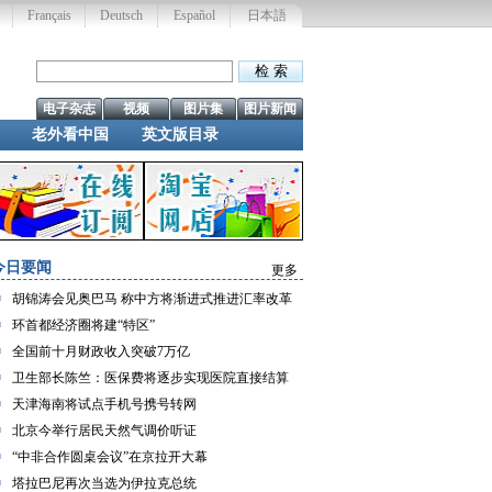
Français
Deutsch
Español
日本語
电子杂志
视频
图片集
图片新闻
老外看中国
英文版目录
今日要闻
更多
胡锦涛会见奥巴马 称中方将渐进式推进汇率改革
环首都经济圈将建“特区”
全国前十月财政收入突破7万亿
卫生部长陈竺：医保费将逐步实现医院直接结算
天津海南将试点手机号携号转网
北京今举行居民天然气调价听证
“中非合作圆桌会议”在京拉开大幕
塔拉巴尼再次当选为伊拉克总统