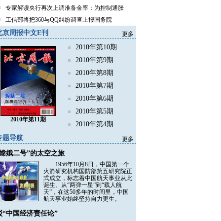
专家解读央行再次上调准备金率：为控制通胀
工信部将把360与QQ纠纷调查上报国务院
北京周报中文E刊
更多
2010年第10期
2010年第9期
2010年第8期
2010年第7期
2010年第6期
2010年第5期
2010年第11期
2010年第4期
专题导航
更多
“嫦娥二号”的太空之旅
1956年10月8日，中国第一个
火箭研究机构国防部第五研究院正
式成立，标志着中国航天事业从此
诞生。从“两弹一星”到“载人航
天”，在这50多年的时间里，中国
航天事业始终坚持自力更生。
驳“中国经济责任论”