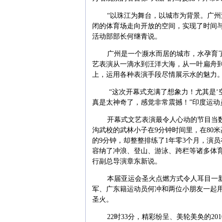
“以珠江为舞台，以城市为背景。广
闭的体育场走向开放的空间，实现了时间
活动部部长何继青说。
广州是一个濒水而居的城市，水孕育
艺表演从一滴水到汪洋大海，从一叶扁舟
上，运用各种表演手段尽情展示水的魅力
“
这次开幕式充满了想象力！
尤其是‘
真是太神奇了，感觉非常震撼！
”
印度运动
开幕式文艺表演最令人心动的节目当
沟武校的武林小子在
9
分钟时间里，在
80
米
的
9
分钟，却整整排练了
1
年零
3
个月，演员
容纳了冲浪、登山、游泳、跨栏等诸多体
行副总导演章东新说。
本届亚运会圣火点燃方式令人耳目一
军、广东籍运动员何冲和两位小朋友一起
圣火。
22
时
33
分，精彩纷呈、美轮美奂的
201