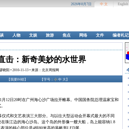
2026年8月7日
中 文
English
谈
人物
文娱
旅游
焦点
网络
文件
编者札记
直击：新奇美妙的水世界
晓阳 • 2010-11-13 • 来源：北京周报网
【
我要纠错
】
【字号：
小
中
大
】
1
月
12
日
20
时在广州海心沙广场拉开帷幕。中国国务院总理温家宝和
式。
幕仪式和文艺表演三大部分。与以往大型运动会开幕式最大的不同
设在珠江边的海心沙岛。这个岛的外形像一艘大船，岛上能容纳
1.8
式表演的核心部位是
4
组
80
米高的风帆形
LED
屏。