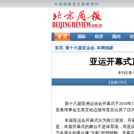
中国国家英文新闻周刊
首 页
国际
经济
国内
访
首页
第十六届亚运会
本网独家
-
-
亚运开幕式
本刊记者 缪
【
我要打印
】
第十六届亚洲运动会开幕式于
2010
年
1
亚奥理事会主席艾哈迈德等贵宾出席了仪
本届亚运会开幕式分为珠江巡游、开
是，本届开幕式的舞台不是体育场，而是
万名观众的看台像“大船”的驾驶舱，开幕