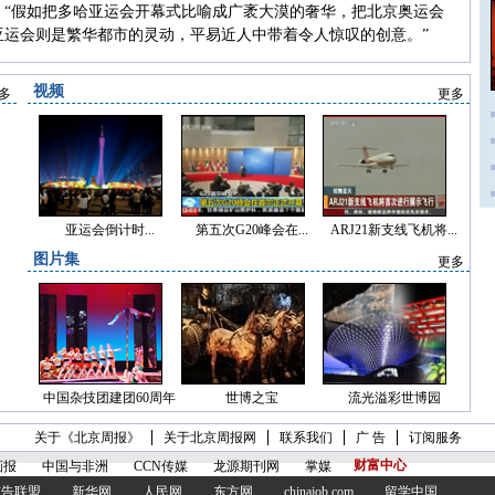
：
“
假如把多哈亚运会开幕式比喻成广袤大漠的奢华，把北京奥运会
亚运会则是繁华都市的灵动，平易近人中带着令人惊叹的创意。
”
视频
多
更多
亚运会倒计时...
第五次G20峰会在...
ARJ21新支线飞机将...
图片集
更多
中国杂技团建团60周年
世博之宝
流光溢彩世博园
关于《北京周报》
关于北京周报网
联系我们
广 告
订阅服务
财富中心
画报
中国与非洲
CCN传媒
龙源期刊网
掌媒
a广告联盟
新华网
人民网
东方网
chinajob.com
留学中国