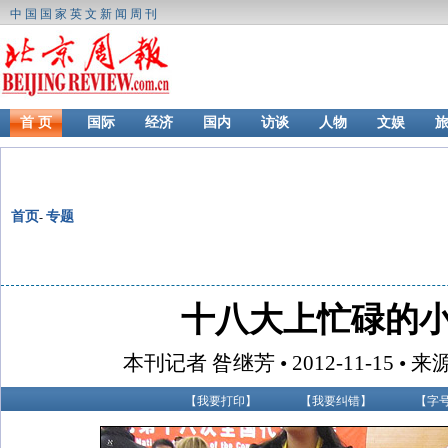
中国国家英文新闻周刊
首 页
国际
经济
国内
访谈
人物
文娱
首页
专题
-
十八大上忙碌的
本刊记者 昝继芳 • 2012-11-15 
【
我要打印
】
【
我要纠错
】
【字