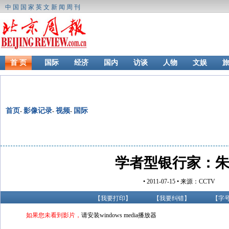
中国国家英文新闻周刊
首 页
国际
经济
国内
访谈
人物
文娱
首页
影像记录
视频
国际
-
-
-
学者型银行家：
• 2011-07-15 • 来源：CCTV
【
我要打印
】
【
我要纠错
】
【字
如果您未看到影片，
请安装windows media播放器