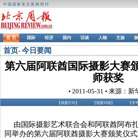
中国国家英文新闻周刊
首 页
国际
经济
国内
访谈
人物
文娱
首页
今日要闻
-
第六届阿联酋国际摄影大赛颁
师获奖
• 2011-05-31 • 来源：
【
我要打印
】
【
我要纠错
】
【字
由国际摄影艺术联合会和阿联酋阿布
同举办的第六届阿联酋摄影大赛颁奖仪式