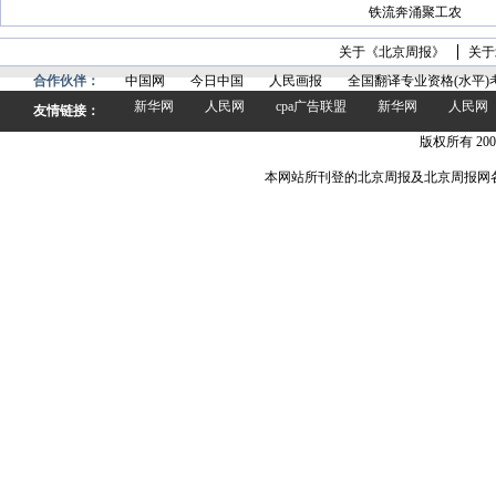
铁流奔涌聚工农
关于《北京周报》
关于
合作伙伴：
中国网
今日中国
人民画报
全国翻译专业资格(水平)
新华网
人民网
cpa广告联盟
新华网
人民网
友情链接：
版权所有 200
本网站所刊登的北京周报及北京周报网