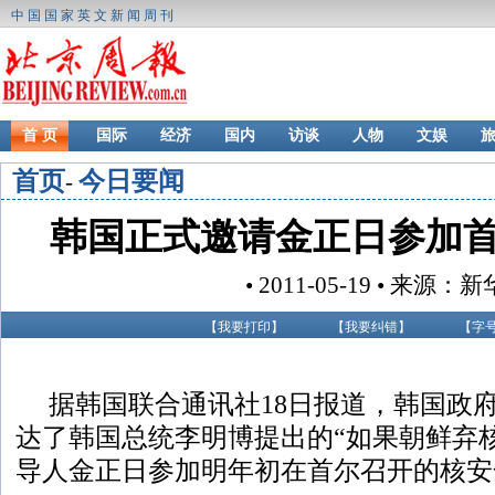
中国国家英文新闻周刊
首 页
国际
经济
国内
访谈
人物
文娱
首页
今日要闻
-
韩国正式邀请金正日参加
• 2011-05-19 • 来源：
【
我要打印
】
【
我要纠错
】
【字
据韩国联合通讯社18日报道，韩国政
达了韩国总统李明博提出的“如果朝鲜弃
导人金正日参加明年初在首尔召开的核安