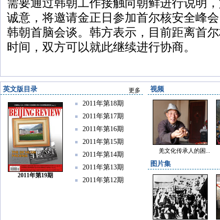
需要通过韩朝工作接触向朝鲜进行说明，
诚意，将邀请金正日参加首尔核安全峰会
韩朝首脑会谈。韩方表示，目前距离首尔
时间，双方可以就此继续进行协商。
英文版目录
视频
更多
2011年第18期
2011年第17期
2011年第16期
2011年第15期
羌文化传承人的困...
2011年第14期
图片集
2011年第13期
2011年第19期
2011年第12期