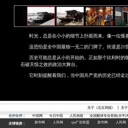
时光，总是在小小的细节上扑面而来。像一位慢
这恐怕是全中国最独一无二的门牌了。街道是21
历史可能总是从小街开始的。正如那个比利时的
石破天惊之效的政治大舞台。
它时刻提醒着我们，当中国共产党的历史已经走过
关于《北京周报》
关于
合作伙伴：
中国网
今日中国
人民画报
全国翻译专业资格(水平)
新华网
人民网
cpa广告联盟
新华网
人民网
友情链接：