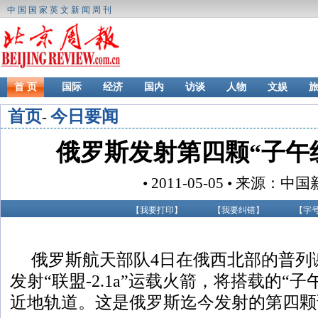
中国国家英文新闻周刊
首 页
国际
经济
国内
访谈
人物
文娱
首页
今日要闻
-
俄罗斯发射第四颗“子午
• 2011-05-05 • 来源：
【
我要打印
】
【
我要纠错
】
【字
俄罗斯航天部队4日在俄西北部的普列
发射“联盟-2.1a”运载火箭，将搭载的“
近地轨道。这是俄罗斯迄今发射的第四颗