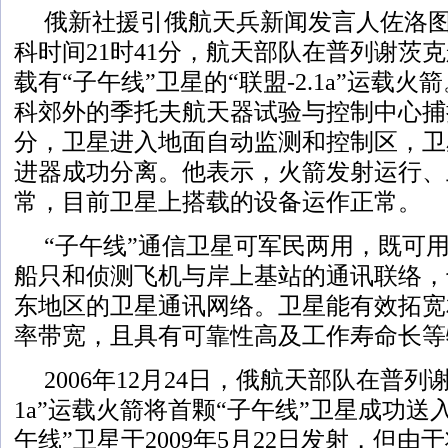
俄新社援引俄航天兵新闻发言人佐洛
科时间21时41分，航天部队在普列谢茨
载有“子午线”卫星的“联盟-2.1a”运载火
科郊外的季托夫航天器试验与控制中心捕捉
分，卫星进入地面自动监测和控制区，卫
进器成功分离。他表示，火箭发射运行、
常，目前卫星上搭载的设备运作正常。
“子午线”通信卫星可军民两用，既可
船只和侦测飞机与岸上基站的通讯联络，
东地区的卫星通讯网络。卫星能有效拓宽
率带宽，且具有可靠性高及工作寿命长等
2006年12月24日，俄航天部队在普列
1a”运载火箭将首颗“子午线”卫星成功送
午线”卫星于2009年5月22日发射，但由