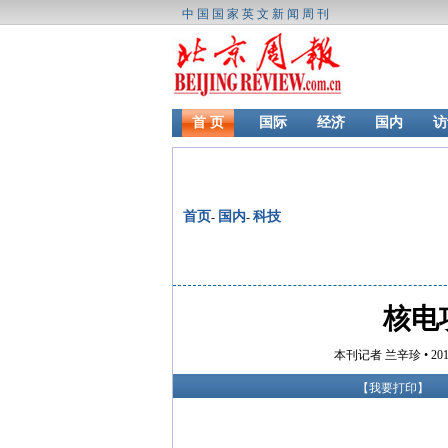
中国国家英文新闻周刊
首 页
国际
经济
国内
访
首页
国内
科技
-
-
核电
本刊记者 兰辛珍 • 201
【
我要打印
】