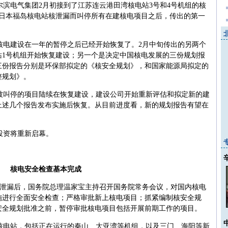
滨电气集团2月初接到了江苏连云港田湾核电站3号和4号机组的核
6日日本福岛核电站核泄漏而叫停所有在建核电项目之后，传出的第一
核电建设在一年的暂停之后已经开始恢复了。2月中旬传出的另两个
站1号机组开始恢复建设；另一个是决定中国核电发展的三份规划报
三份报告分别是环保部拟定的《核安全规划》，和国家能源局拟定的
整规划》。
被叫停的项目陆续在恢复建设，建设公司开始重新评估和拟定新的建
上述几个报告发布实施后恢复。从目前进度看，新的规划报告有望在
投资将重新启幕。
核电安全检查基本完成
造成核泄漏后，国务院总理温家宝主持召开国务院常务会议，对国内核电
施进行全面安全检查；严格审批新上核电项目；抓紧编制核安全规
安全规划批准之前，暂停审批核电项目包括开展前期工作的项目。
核电站，包括正在运行的秦山、大亚湾等机组，以及三门、海阳等新