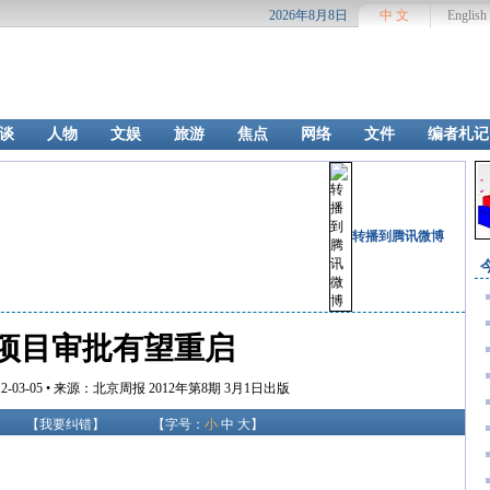
2026年8月8日
中 文
English
谈
人物
文娱
旅游
焦点
网络
文件
编者札记
转播到腾讯微博
项目审批有望重启
2-03-05 • 来源：北京周报 2012年第8期 3月1日出版
【
我要纠错
】
【字号：
小
中
大
】