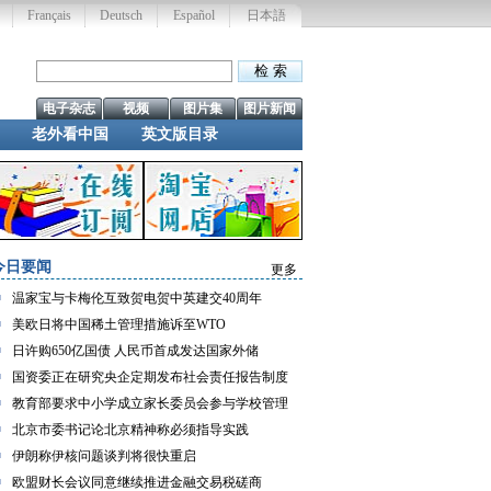
Français
Deutsch
Español
日本語
电子杂志
视频
图片集
图片新闻
老外看中国
英文版目录
今日要闻
更多
温家宝与卡梅伦互致贺电贺中英建交40周年
美欧日将中国稀土管理措施诉至WTO
日许购650亿国债 人民币首成发达国家外储
国资委正在研究央企定期发布社会责任报告制度
教育部要求中小学成立家长委员会参与学校管理
北京市委书记论北京精神称必须指导实践
伊朗称伊核问题谈判将很快重启
欧盟财长会议同意继续推进金融交易税磋商