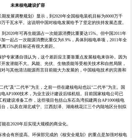
未来核电建设扩容
发展调整规划》显示，到2020年全国核电装机目标为8000万千
000万千瓦水平。这说明中国对核电发展给予了坚定的扶持发展态度。
2020年可再生能源占一次能源消费比重要达15%。但中国2011年
一起占一次能源消费比重仅为8.9%，具体到核电单项，2011年全
然离15%的目标还有很大差距。
保护专家潘自强认为，这个差距应主要靠重点发展核电来弥补。因为
可开发潜能不大。风能、光伏、生物质能等受相关技术和自然局限，
相对与其他清洁能源而言目前能大力发展的，中国核电技术的完善和
二代”及“二代半”为主，之前一些在建核电站也以“二代半”为主。国
电AP1000技术，为业主设计建设后续机组。目前国家核电公司已
目工程建设准备工作，这些项目包括山东石岛湾拟建两台AP1000核电
两台，以及在湖北咸宁、江西彭泽、湖南桃花江三个内陆地区分别拟
能在2020年后实现大规模的商业化。
标准会有所提高。环保部完成的《核安全规划》的重点是加强对核电