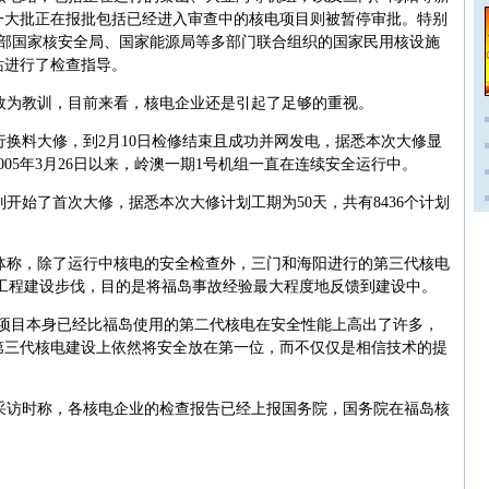
一大批正在报批包括已经进入审查中的核电项目则被暂停审批。特别
保护部国家核安全局、国家能源局等多部门联合组织的国家民用核设施
站进行了检查指导。
故为教训，目前来看，核电企业还是引起了足够的重视。
进行换料大修，到2月10日检修结束且成功并网发电，据悉本次大修显
05年3月26日以来，岭澳一期1号机组一直在连续安全运行中。
列开始了首次大修，据悉本次大修计划工期为50天，共有8436个计划
体称，除了运行中核电的安全检查外，三门和海阳进行的第三代核电
以及工程建设步伐，目的是将福岛事故经验最大程度地反馈到建设中。
00项目本身已经比福岛使用的第二代核电在安全性能上高出了许多，
第三代核电建设上依然将安全放在第一位，而不仅仅是相信技术的提
采访时称，各核电企业的检查报告已经上报国务院，国务院在福岛核