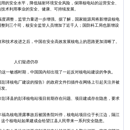
利用的安全水平，降低辐射环境安全风险，保障核电站的运营安全、
核技术利用事业的安全、健康、可持续发展。
幅度调整，监管力量进一步增强。据了解，国家能源局将新增设核电
调整到三个司，核安全监管人员增加了近千人；国防科工局也新增设
查和技术改进之后，中国在安全高效发展核电上的思路更加清晰了。
人们疑虑仍存
的这一敏感时期，中国国内却出现了一起反对核电站建设的争执。
江西彭泽核电厂建设的报告》的政府文件扫描件在网络上引起关注并被
所发。
市彭泽县的彭泽核电站项目前期存在问题、项目建成存在隐患，要求
年福岛核电泄露事故后被国务院叫停，核电站项目位于长江边，隔江
，这个核电站如果建成会给望江县人民带来一系列安全隐患。