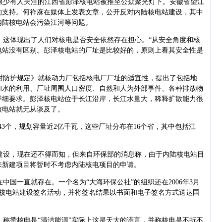
很少有人关注的江西省彭泽核电站被推至公众聚光灯下。安徽省望江
的支持。何祚庥在媒体上发表文章，公开反对内陆核电站建设，其中
内陆核电站会污染江河等问题。
，这体现出了人们对核电是否安全依然存在担心。“从安全角度和核
电站没有区别。彭泽核电站的厂址是比较好的，原则上看其安全性是
射防护规定》就核动力厂包括核电厂厂址的适宜性，提出了包括地
和水的利用、厂址周围人口密度、自然和人为外部事件、各种排放物
详细要求。彭泽核电站位于长江沿岸，长江水量大，稀释扩散能力很
核电站就无从谈及了。
43个，规划容量近2亿千瓦，这些厂址分布在16个省，其中包括江
建设，现在还不得而知，但来自环保部的消息称，由于内陆核电站目
来新建项目将暂时不考虑内陆核电项目的申请。
中国一直就存在。一个名为“大海环保公社”的组织还在2006年3月
反对核电站建设签名活动，并将签名结果以书面和电子签名方式送达国
，称赞核电是“清洁能源”实际上这是天大的谎言，并称核电是不折不