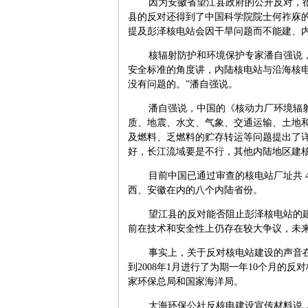
因为安徽省望江县政府的公开反对，
县的反对还得到了中国科学院院士何祚庥
提及彭泽核电站会因干旱问题而不能建、
核辐射防护和环境保护专家潘自强说
安全标准的角度讲，内陆核电站与沿海核
没有问题的。”潘自强说。
潘自强说，中国的《核动力厂环境辐
质、地震、水文、气象、交通运输、土地
及燃料、乏燃料的贮存转运等问题提出了
好，长江流域要是不行，其他内陆地区建
目前中国已通过审查的核电站厂址共 
西、安徽在内的八个内陆省份。
望江县的反对能否阻止彭泽核电站的
前在技术和安全性上仍存在较大争议，未
事实上，关于反对核电站建设的声音在
到2008年1月进行了为期一年10个月的
家环保总局和国家海洋局。
大海环保公社反核电建设宣传材料说