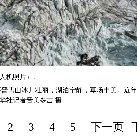
人机照片）。
雪山冰川壮丽，湖泊宁静，草场丰美。近年
华社记者晋美多吉 摄
2
3
4
5
下一页