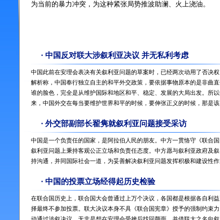
为当前的暴力冲突，为这种紧张局势推波助澜、火上浇油。
·
中国反对联大涉叙利亚决议 并无私利考虑
中国此前在安理会表决有关叙利亚问题的草案时，已经两次动用了否决权
解析称，中国奉行独立自主的和平外交政策，要依据事物原本的是非曲直
谁的脸色，完全是从维护国际和地区和平、稳定、发展的大局出发。所以
来，中国外交在每当要维护世界和平的时候，要伸张正义的时候，那是该
·
外交部副部长翟隽就叙利亚问题接受采访
中国是一个负责任的国家，是阿拉伯人民的朋友。中方一贯恪守《联合国
叙利亚问题上秉持客观公正立场和负责任态度。中方愿与叙利亚政府及叙
持沟通，并同国际社会一道，为妥善解决叙利亚问题发挥积极和建设性作
·
中国的投票立场经得起历史检验
在联合国历史上，联合国大会曾通过上万个决议，各国都是根据各自利益
择最终不参加投票。联大决议本身不具《联合国宪章》授予的强制约束力
动通过涉叙决议，无非是想在安理会受挫后找回颜面，并借联大之名向叙