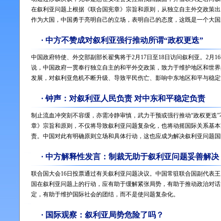
在叙利亚问题上根据《联合国宪章》宗旨和原则，从独立自主外交政策出
作为大国，中国勇于亮明自己的立场，表明自己的态度，这既是一个大国
·
中方不赞成对叙利亚强行推动所谓“政权更迭”
中国政府特使、外交部副部长翟隽将于2月17日至18日访问叙利亚。2月
说，中国政府一贯奉行独立自主的和平外交政策，致力于维护地区和世界
发展，对叙利亚危机不断升级、导致平民伤亡、影响中东地区和平与稳定
·
钟声：对叙利亚人民负责 对中东和平稳定负责
制止流血冲突刻不容缓，亦需冷静审慎，武力干预或强行推动“政权更迭
章》宗旨和原则，不仅将导致叙利亚问题复杂化，也将动摇国际关系基本
责。中国对此有明确原则立场和具体行动，这也应成为解决叙利亚问题国
·
中方解释性发言：制裁无助于叙利亚问题妥善解决
联合国大会16日投票通过有关叙利亚问题决议。中国常驻联合国副代表
国在叙利亚问题上的行动，应有助于缓解紧张局势，有助于推动政治对话
定，有助于维护国际社会的团结，而不是使问题复杂化。
·
国际观察：叙利亚局势危险了吗？