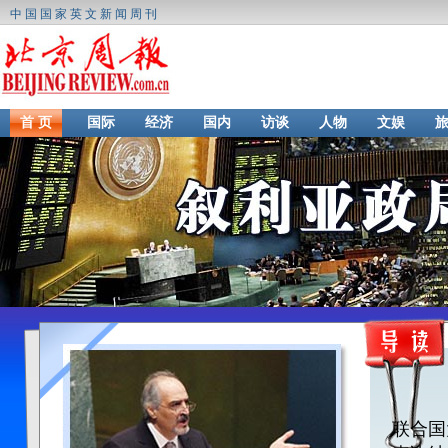
中国国家英文新闻周刊
首 页
国际
经济
国内
访谈
人物
文娱
联合国