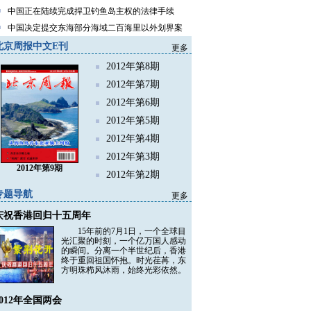
中国正在陆续完成捍卫钓鱼岛主权的法律手续
中国决定提交东海部分海域二百海里以外划界案
北京周报中文E刊
更多
2012年第8期
2012年第7期
2012年第6期
2012年第5期
2012年第4期
2012年第3期
2012年第9期
2012年第2期
专题导航
更多
庆祝香港回归十五周年
15年前的7月1日，一个全球目
光汇聚的时刻，一个亿万国人感动
的瞬间。分离一个半世纪后，香港
终于重回祖国怀抱。时光荏苒，东
方明珠栉风沐雨，始终光彩依然。
2012年全国两会