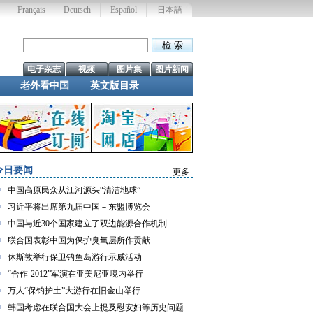
Français
Deutsch
Español
日本語
电子杂志
视频
图片集
图片新闻
老外看中国
英文版目录
今日要闻
更多
中国高原民众从江河源头“清洁地球”
习近平将出席第九届中国－东盟博览会
中国与近30个国家建立了双边能源合作机制
联合国表彰中国为保护臭氧层所作贡献
休斯敦举行保卫钓鱼岛游行示威活动
“合作-2012”军演在亚美尼亚境内举行
万人“保钓护土”大游行在旧金山举行
韩国考虑在联合国大会上提及慰安妇等历史问题