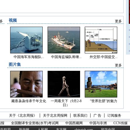
视频
多
更多
中国海军东海舰队...
中国海监编队将继...
外交部:中国提交...
图片集
更多
藏香袅袅传承千年文化
一周看天下（9月2-8
“世界肚脐”的魅力
日）
关于《北京周报》
关于北京周报网
联系我们
广 告
订阅服务
画报
全国翻译专业资格(水平)考试网
中国西藏网
中国与非洲
CCN传媒
a广告联盟
新华网
人民网
东方网
chinajob.com
留学中国