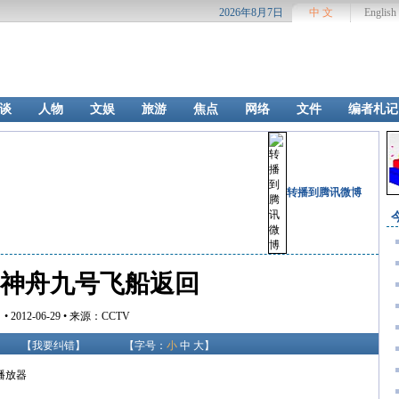
2026年8月7日
中 文
English
谈
人物
文娱
旅游
焦点
网络
文件
编者札记
转播到腾讯微博
放]神舟九号飞船返回
• 2012-06-29 • 来源：CCTV
【
我要纠错
】
【字号：
小
中
大
】
a播放器