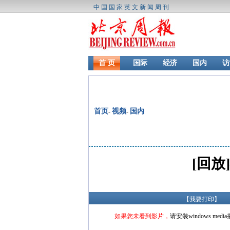
中国国家英文新闻周刊
首 页
国际
经济
国内
访
首页
视频
国内
-
-
[回
【
我要打印
】
如果您未看到影片，
请安装windows medi