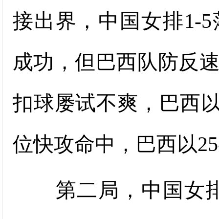
接出界，中国女排1-
成功，但巴西队防反
扣球屡试不爽，巴西以
位快攻命中，巴西以25
第二局，中国女排3