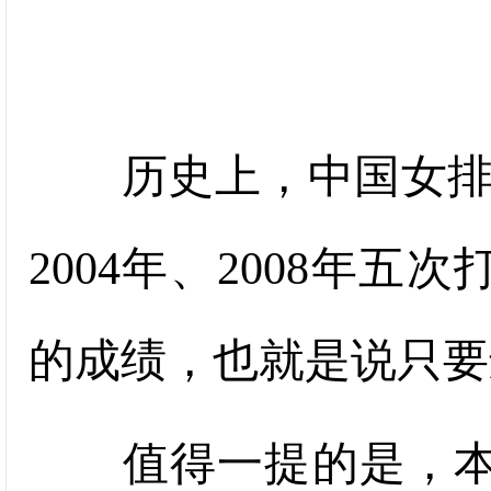
历史上，中国女排198
2004年、2008年五
的成绩，也就是说只要
值得一提的是，本届