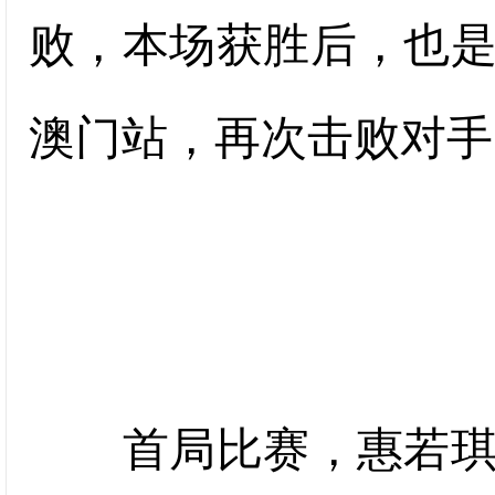
败，本场获胜后，也
澳门站，再次击败对手
首局比赛，惠若琪扣