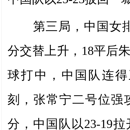
第三局，中国女排开
分交替上升，18平后
球打中，中国队连得三
刻，张常宁二号位强
分，中国队以23-1