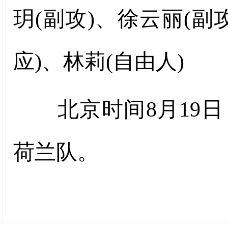
玥(副攻)、徐云丽(副
应)、林莉(自由人)
北京时间8月19日
荷兰队。