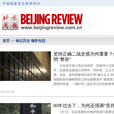
中国国家英文新闻周刊
首页
>> 铭记历史 缅怀先烈
坚持正确二战史观为何重要？
悄“整容”
今年是中国人民抗日战争、苏联伟大卫国战
年，也是联合国成立80周年。80年前，正义
易。但是，某些国家现在却正用“修正主义”
国国防部长赫格塞思公然在硫磺岛向“敌我双
国神社招魂，一场针对二战历史记忆的叙事
2025-05-09
80年过去了，为何还强调“坚
5月7日，在赴莫斯科对俄罗斯进行国事访