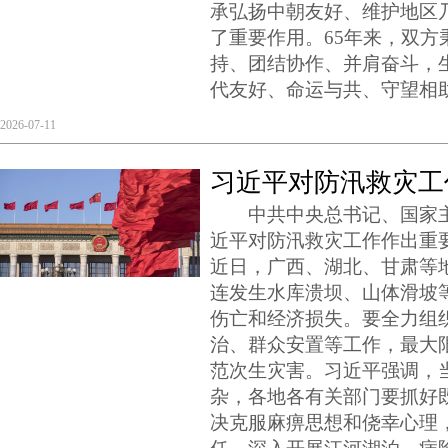
承弘扬中朝友好、维护地区
了重要作用。65年来，双方
持、团结协作、并肩奋斗，
代友好、命运与共、守望相
2026-07-11
习近平对防汛救灾工
中共中央总书记、国家主
近平对防汛救灾工作作出重
近日，广西、湖北、甘肃等
连发生水库溃坝、山体滑坡
伤亡和经济损失。要全力组
治、群众安置等工作，最大
范次生灾害。习近平强调，
杂，各地各有关部门要抓好
决克服麻痹思想和侥幸心理