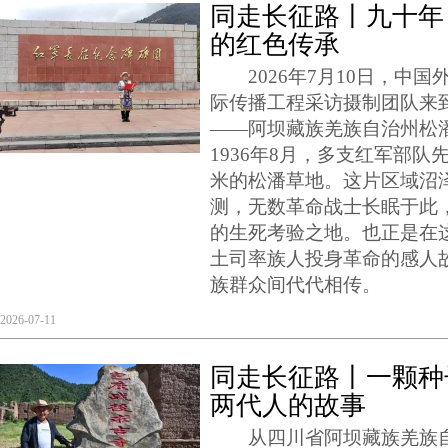
同走长征路丨九十年
的红色传承
2026年7月10日，中国
际传播工程采访摄制团队来
——阿坝藏族羌族自治州松潘
1936年8月，多支红军部队
米的松潘草地。这片区域沼
测，无数革命战士长眠于此
的生死考验之地。也正是在
土司率族人投身革命的感人
族群众间代代相传。
2026-07-11
同走长征路丨一颗种
两代人的故事
从四川省阿坝藏族羌族自