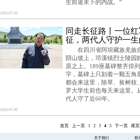
生前途未卜的内战。”
2026-07-10
同走长征路丨一位红
征，两代人守护一生
在四川省阿坝藏族羌族自
阴山坡上，邛溪镇烈士陵园静
原之上。189座墓碑整齐排
字，墓碑上只刻着一颗五角星
都会来这里，除草、捡树枝
罗大学生前也每天来这里。从
代人守了近60年。
2026-07-09
首页
上一页
1
2
3
4
5
下一页
尾页
关于我们
联