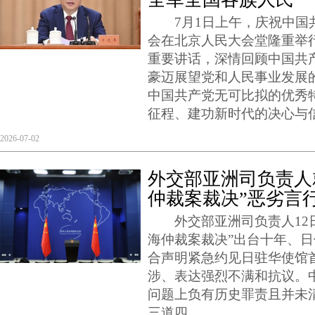
7月1日上午，庆祝中国共
会在北京人民大会堂隆重举
重要讲话，深情回顾中国共
豪迈展望党和人民事业发展
中国共产党无可比拟的优秀
征程、建功新时代的决心与
2026-07-02
外交部亚洲司负责人
仲裁案裁决”恶劣言
外交部亚洲司负责人12日
海仲裁案裁决”出台十年、
合声明紧急约见日驻华使馆
涉、表达强烈不满和抗议。
问题上负有历史罪责且并未
三道四。