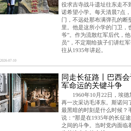
役求吉寺战斗遗址往东走不
诺希望小学。每天清晨7点
门，不远处那布满弹孔的断
里。他是这所小学的门卫，
爷”。作为流散红军后代，他
员”，不定期给孩子们讲红
往从1935年讲起。
2026-07-10
同走长征路丨巴西会
军命运的关键斗争
1960年10月22日，埃
再一次采访毛泽东。斯诺问
最黑暗的时刻是什么时候？
说：“那是在1935年的长
之间的斗争。当时党内面临