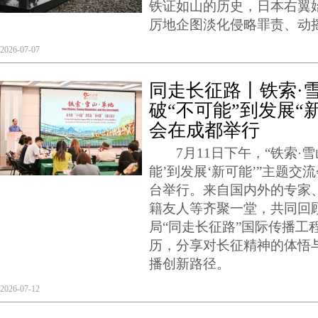
铁证如山的历史，日本右翼
厉地企图淡化侵略罪责、动
2026-07-07
同走长征路丨铁索·
破“不可能”到发展“
会在成都举行
7月11日下午，“铁索·雪
能’到发展‘新可能’”主题交
台举行。来自国内外的专家
籍友人等齐聚一堂，共同回
局“同走长征路”国际传播工
历，分享对长征精神的体悟
播创新路径。
2026-07-12