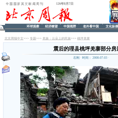
126年8月7日
环球观察
经济瞭望
中国视野
老外看中国
文化纵
北京周报中文
>>>
专题
>>>
羌族：云朵上的民族
>>>
桃坪羌寨
震后的理县桃坪羌寨部分房
石刚 · 时间： 2008-07-03 ·