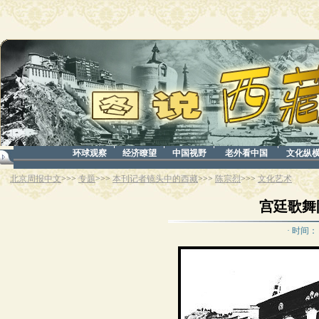
环球观察
经济瞭望
中国视野
老外看中国
文化纵
北京周报中文
>>>
专题
>>>
本刊记者镜头中的西藏
>>>
陈宗烈
>>>
文化艺术
宫廷歌舞队
· 时间： 