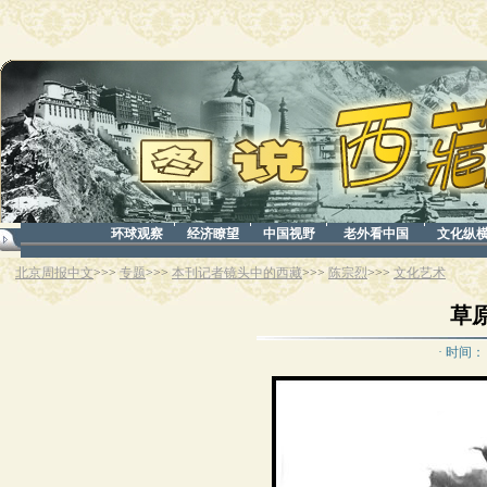
环球观察
经济瞭望
中国视野
老外看中国
文化纵
北京周报中文
>>>
专题
>>>
本刊记者镜头中的西藏
>>>
陈宗烈
>>>
文化艺术
草原
· 时间： 