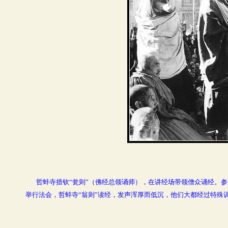
哲蚌寺措钦“瓮则”（佛经总领诵师），在讲经场带领僧众诵经。参加
举行法会，哲蚌寺“翁则”读经，发声浑厚而低沉，他们大都经过特殊