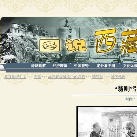
环球观察
经济瞭望
中国视野
老外看中国
文化纵
北京周报中文
>>>
专题
>>>
本刊记者镜头中的西藏
>>>
陈宗烈
>>>
藏传佛教
“翁则”
· 时间： 