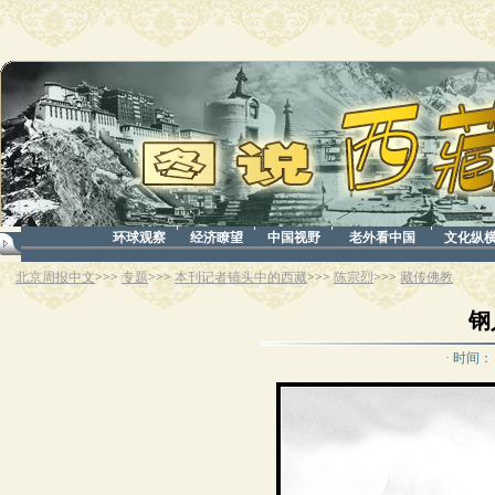
环球观察
经济瞭望
中国视野
老外看中国
文化纵
北京周报中文
>>>
专题
>>>
本刊记者镜头中的西藏
>>>
陈宗烈
>>>
藏传佛教
钢
· 时间： 