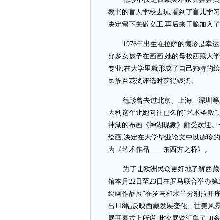
教书的盲人学校去玩,看到了盲儿学习
决定留下来做义工,再后来干脆加入
1976年出生在拉萨的德珍是幸
好多女孩子在画画,她的母校西藏大学
专业,在大学里就形成了自己独特的绘
民族百花奖评选时获得银奖。
德珍曾去过北京、上海、深圳等
大利这个让她向往已久的“艺术圣殿”
神湖的布画《神湖现象》颇受欢迎。
绘画,决定在大学毕业论文中以德珍
为《艺术作品——东西方之桥》。
为了让欧洲民众更好地了解西藏
馆本月22日至23日在罗马联合举办
绘画作品展”在罗马和米兰分别拉开
出118幅反映西藏发展变化、壮美
展开幕式上所说,此次展览汇集了50