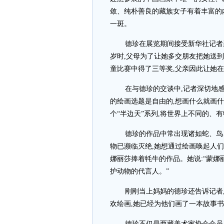
敛、纯朴善良的藏族女子有着丰富的
一斑。
德珍在展览期间接受新华社记者
岁时,父母为了让她多交朋友把她送
童比赛中得了三等奖,父亲因此让她在
在与德珍的交谈中,记者深切地
的绘画选题是自由的,想画什么就画什
个“半边天”系列,将世界上不同的、
德珍的作品中常出现诸如蛇、鸟
物已濒临灭绝,她想通过绘画唤起人
娜丽莎捧着牦牛的作品。她说:“蒙娜
护动物的代言人。”
刚刚当上妈妈的德珍还告诉记者
欢绘画,她已经为他们画了一本故事
德珍不仅是西藏美术家协会会员