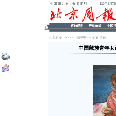
126年8月7
环球观察
经济瞭望
中国
北京周报中文
>>>
中国视野
>>>
时政·法律
中国藏族青年女