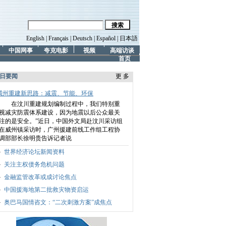
English
|
Français
|
Deutsch
|
Español
|
日本語
中国网事
夸克电影
视频
高端访谈
首页
日要闻
更 多
威州重建新思路：减震、节能、环保
在汶川重建规划编制过程中，我们特别重
视减灾防震体系建设，因为地震以后公众最关
注的是安全。”
近日，中国外文局赴汶川采访组
在威州镇采访时，广州援建前线工作组工程协
调部部长徐明贵告诉记者说
世界经济论坛新闻资料
关注主权债务危机问题
金融监管改革或成讨论焦点
中国援海地第二批救灾物资启运
奥巴马国情咨文：“二次刺激方案”成焦点