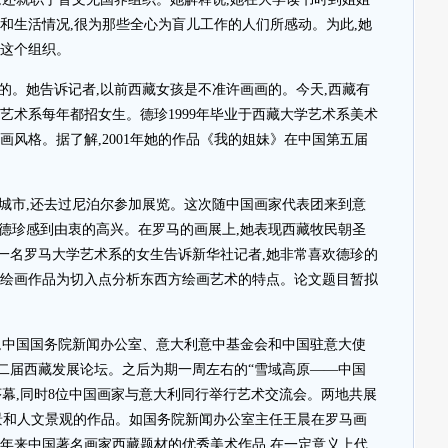
和生活情况,很为那些全心为盲儿工作的人们所感动。为此,她
了这个组织。
运的。她告诉记者,以前西藏女孩是不准许画画的。今天,西藏有
艺术系每年都招女生。德珍1999年毕业于西藏大学艺术系美术
画风格。据了解,2001年她的作品《我的姐妹》在中国第五届
城市,还去过尼泊尔参加展览。这次随中国画家代表团来到意
,德珍感到由衷的高兴。在罗马的画展上,她表现西藏牧民朝圣
一名罗马大学艺术系的女生告诉新华社记者,她非常喜欢德珍的
的绘画作品为切入点分析东西方绘画艺术的特点。论文题目暂拟
,中国国务院新闻办公室、意大利意中基金会和中国驻意大使
第二届西藏发展论坛。之后为期一周左右的“雪域高原——中国
序幕,同时8位中国画家与意大利同行举行艺术交流会。两地共展
风景和人文景观的作品。如国务院新闻办公室主任王晨在罗马画
多年来中国著名画家西藏题材的优秀美术作品,在一定意义上代