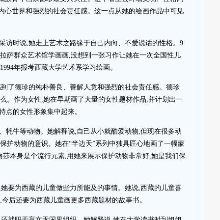
内心世界和强烈的社会责任感。这一点从她的绘画作品中可见
采访时说,她走上艺术之路缘于自己内向、不爱说话的性格。9
到拉萨群众艺术馆学画画,没想到一张习作让她在一次全国性儿
1994年报考西藏大学艺术系学习绘画。
感到了德珍的纯朴善良、善解人意和强烈的社会责任感。德珍
么。作为女性,她在早期画了大量的女性题材作品,并计划出一
有特点的女性形象集中起来。
、牦牛等动物。她解释说,自己从小就酷爱动物,但现在很多动
们保护动物的意识。她在“半边天”系列中独具匠心地画了一幅蒙
丽莎本身是个流行元素,用她来展示保护动物非常好,她是我们保
,她要为西藏的儿童做些力所能及的事情。她说,西藏的儿童喜
书,今后还要为西藏儿童画更多西藏题材的故事书。
,还就职于盲文无国界组织。她解释说,她在大学读书时到姐姐