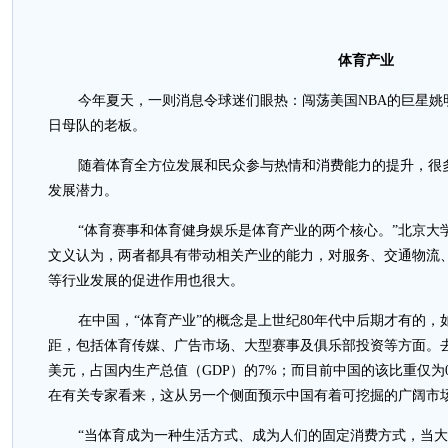
体育产业
今年夏天，一则消息令球迷们眼热：闯荡美国NBA的巨星姚
日母队的老板。
随着体育全方位发展和民众参与热情和消费能力的提升，很多
发展潜力。
“体育赛事和体育健身娱乐是体育产业的两个核心。”北京大
文义认为，两者都具有带动相关产业的能力，对服务、交通物流
等行业发展的促进作用也很大。
在中国，“体育产业”的概念是上世纪80年代中后期才有的
距，包括体育传媒、广告市场、大型赛事及俱乐部投资等方面。
美元，占国内生产总值（GDP）的7%；而目前中国的该比重仅为0.
在有关专家看来，这从另一个侧面预示中国有着可挖掘的广阔市
“当体育成为一种生活方式、成为人们的固定消费方式，当