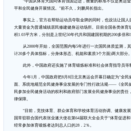
“中国从体育大国向体育强国迈进，衡量的标准不仅是奥运
平和全民健身开展情况。”前不久，刘鹏局长指出。
事实上，官方在帮助运动员夺取金牌的同时，也设法让国人
大量资金为普通城镇居民修建健身运动场所。目前全国各类体育场
积1.03平方米，分别是上世纪50年代共和国建国初期的200多倍和
从2000年开始，全国范围内每5年进行一次国民体质监测，
计20多个具体指标，分身体形态、机能和素质3个方面)两大部分
此外，中国政府还实施了体育锻炼标准和社会体育指导员等
今年1月，中国政府把8月8日北京奥运会开幕日确定为“全民健
面、系统地规范全民健身事业发展的专门性行政法规——《全民
民参加全民健身活动的权利和政府部门发展全民健身事业的责任
律保障。
“目前，竞技体育、群众体育和学校体育活动协调、健康发展的
国常驻联合国代表张业遂大使在第64届联大全会关于“体育促进和
经常参加体育锻炼者达到总人口的28．2％。