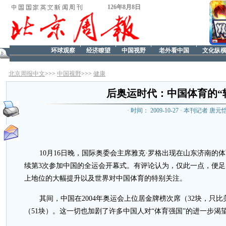
126年8月8日
环球观察
经济瞭望
中国视野
老外看中国
文化纵
北京周报中文
>>>
中国视野
>>>
健康
后奥运时代：中国体育的“
· 时间： 2009-10-27 · 本刊记者 唐元
10月16日晚，国际奥委会主席雅克·罗格出现在山东济南的体
续第3次参加中国的全运会开幕式。有评论认为，仅此一点，便
上地位的大幅提升以及世界对中国体育的特别关注。
其间，中国在2004年奥运会上位居金牌榜次席（32块，只比美
（51块）。这一切也加剧了许多中国人对“体育强国”的进一步渴