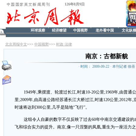
126年8月9日
环球观察
经济瞭望
中国视野
老外看中国
文化纵
北京周报中文
>>>
中国视野
>>>
时政·法律
南京：古都新貌
· 时间： 2009-09-22 · 本刊记者 徐蓓
1949年,乘摆渡、轮渡过长江,时速10-20公里;1969年,由
里;2009年,由高速公路经苏通长江大桥过江,时速120公里;201
时速将达到300公里,几乎是陆地“飞行”。
这组令人自豪的数字不仅反映了过去60年中南京交通建设的
飞和综合实力的提升。南京,像一只涅槃的凤凰,重生为一座活力