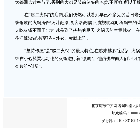
大都回去过春节了,买到的大都是节前储备的冻货,不新鲜,所以干
在“赵二火锅”的店内,我们仍然可以看到早已不多见的昔日老
铁铜质的火锅,锅里汤汁翻滚,食客居高临下,虎视眈眈盯着锅中的
人吃火锅不同于北方,越是到了炎热的夏天,火锅店的生意越火。在
往汗流浃背,甚至脱掉外衣、赤膊上阵。
“坚持传统”是“赵二火锅”的最大特色,在越来越多“新品种火
终在小心翼翼地对他的火锅进行着“微调”。他仿佛在向人们证明,在
会败给“创新”。
北京周报中文网络编辑部 地址：北
邮政编码：10003
发行部：010-68310644 68