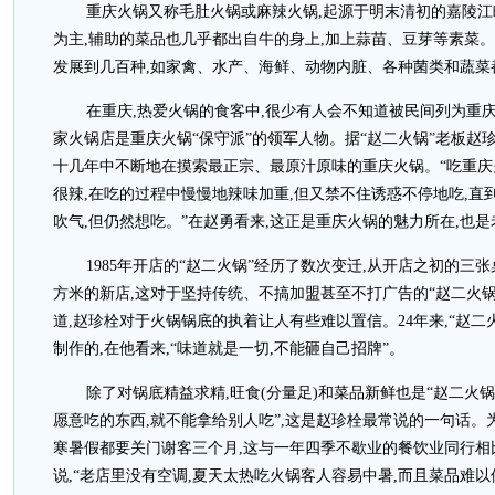
重庆火锅又称毛肚火锅或麻辣火锅,起源于明末清初的嘉陵
为主,辅助的菜品也几乎都出自牛的身上,加上蒜苗、豆芽等素菜。
发展到几百种,如家禽、水产、海鲜、动物内脏、各种菌类和蔬菜
在重庆,热爱火锅的食客中,很少有人会不知道被民间列为重庆
家火锅店是重庆火锅“保守派”的领军人物。据“赵二火锅”老板赵
十几年中不断地在摸索最正宗、最原汁原味的重庆火锅。“吃重庆
很辣,在吃的过程中慢慢地辣味加重,但又禁不住诱惑不停地吃,直
吹气,但仍然想吃。”在赵勇看来,这正是重庆火锅的魅力所在,也
1985年开店的“赵二火锅”经历了数次变迁,从开店之初的三张
方米的新店,这对于坚持传统、不搞加盟甚至不打广告的“赵二火
道,赵珍栓对于火锅锅底的执着让人有些难以置信。24年来,“赵
制作的,在他看来,“味道就是一切,不能砸自己招牌”。
除了对锅底精益求精,旺食(分量足)和菜品新鲜也是“赵二火
愿意吃的东西,就不能拿给别人吃”,这是赵珍栓最常说的一句话。为
寒暑假都要关门谢客三个月,这与一年四季不歇业的餐饮业同行相
说,“老店里没有空调,夏天太热吃火锅客人容易中暑,而且菜品难