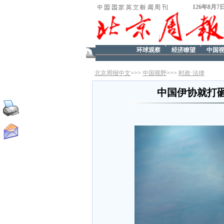
126年8月7
环球观察
经济瞭望
中国
北京周报中文
>>>
中国视野
>>>
时政·法律
中国伊协就打