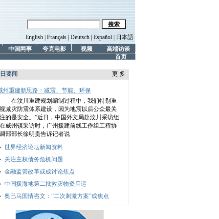
English
|
Français
|
Deutsch
|
Español
|
日本語
中国网事
夸克电影
视频
高端访谈
首页
日要闻
更 多
威州重建新思路：减震、节能、环保
在汶川重建规划编制过程中，我们特别重
视减灾防震体系建设，因为地震以后公众最关
注的是安全。”
近日，中国外文局赴汶川采访组
在威州镇采访时，广州援建前线工作组工程协
调部部长徐明贵告诉记者说
世界经济论坛新闻资料
关注主权债务危机问题
金融监管改革或成讨论焦点
中国援海地第二批救灾物资启运
奥巴马国情咨文：“二次刺激方案”成焦点