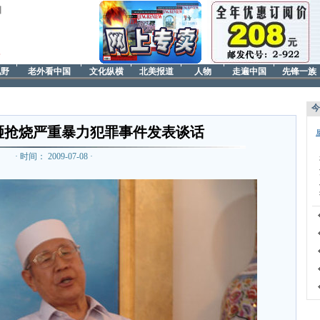
日
视野
老外看中国
文化纵横
北美报道
人物
走遍中国
先锋一族
今
砸抢烧严重暴力犯罪事件发表谈话
· 时间： 2009-07-08 ·