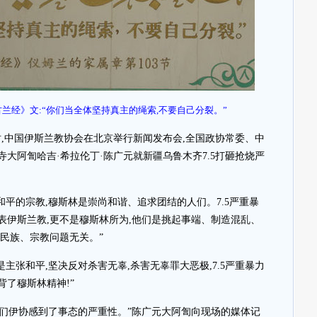
兰经》文:“你们当全体坚持真主的绳索,不要自己分裂。”
16时,中国伊斯兰教协会在北京举行新闻发布会,全国政协常委、中
大阿訇哈吉·希拉伦丁·陈广元就新疆乌鲁木齐7.5打砸抢烧严
和平的宗教,穆斯林是崇尚和谐、追求团结的人们。7.5严重暴
表伊斯兰教,更不是穆斯林所为,他们是挑起事端、制造混乱、
民族、宗教问题无关。”
是主张和平,坚决反对杀害无辜,杀害无辜罪大恶极,7.5严重暴力
了穆斯林精神!”
,我们伊协感到了事态的严重性。”陈广元大阿訇向现场的媒体记