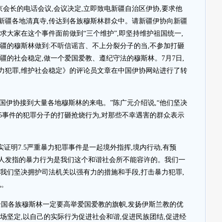
在京会长的电话会议,会议决定,立即致电新疆自治区伊协,要求他
到新疆各地清真寺,传达到各族穆斯林群众中。请新疆伊协向新疆
求大家在这个事件面前做到“三个维护”,即坚持维护祖国统一,
疆的穆斯林做到:不听信谣言、不上分裂分子的当,不参加打砸
疆的社会稳定,做一个爱国爱教、遵纪守法的穆斯林。7月7日,
力犯罪,维护社会稳定》的评论员文章在中国伊协网站进行了转
,中国伊协接到大量各地穆斯林的来电。”陈广元介绍说,“他们坚决
.5事件的犯罪分子的打砸抢烧行为,对那些不幸遇害的群众表示
实证明7.5严重暴力犯罪事件是一起境外指挥,境内行动,有预
人发指的暴力行为是我们这个和谐社会所不能容许的。我们一
我们坚决拥护司法机关以强有力的措施和手段,打击暴力犯罪,
说。
全国各族穆斯林一定要高举爱国爱教的旗帜,发扬伊斯兰教的优
场坚定,以自己的实际行为促进社会和谐,促进民族团结,促进经