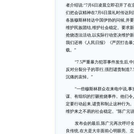
者介绍说:“7月6日凌晨立即召开了
们把会议精神在7月6日晨礼时传达
各族穆斯林转达中国伊协的问候,并要
维护民族团结,维护社会稳定。要求新
抢烧违法活动,以实际行动坚决维护新
我们还将《人民日报》《严厉打击暴
载。”
“7.5严重暴力犯罪事件发生后
反对分裂分子的罪行,强烈谴责制造7
沉痛的哀悼。”
“一些穆斯林群众在来电中说,事
谋、有组织的打砸抢烧事件。他们令
定要行动起来,谴责和制止这种行为。
维护来之不易的社会稳定。”陈广元
发布会的最后,陈广元再次呼吁
良传统,在大是大非面前心明眼亮、立