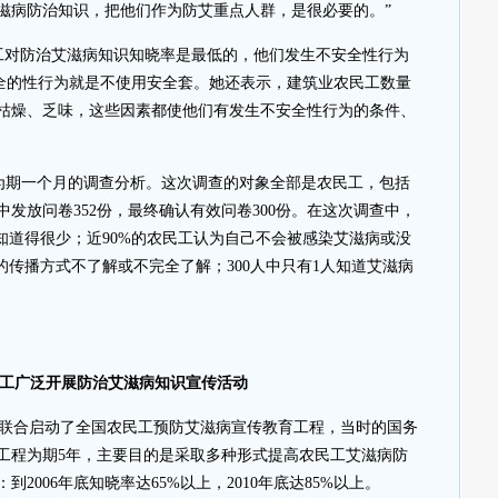
滋病防治知识，把他们作为防艾重点人群，是很必要的。”
工对防治艾滋病知识知晓率是最低的，他们发生不安全性行为
安全的性行为就是不使用安全套。她还表示，建筑业农民工数量
枯燥、乏味，这些因素都使他们有发生不安全性行为的条件、
了为期一个月的调查分析。这次调查的对象全部是农民工，包括
发放问卷352份，最终确认有效问卷300份。在这次调查中，
知道得很少；近90%的农民工认为自己不会被感染艾滋病或没
的传播方式不了解或不完全了解；300人中只有1人知道艾滋病
工广泛开展防治艾滋病知识宣传活动
个部委联合启动了全国农民工预防艾滋病宣传教育工程，当时的国务
工程为期5年，主要目的是采取多种形式提高农民工艾滋病防
2006年底知晓率达65%以上，2010年底达85%以上。