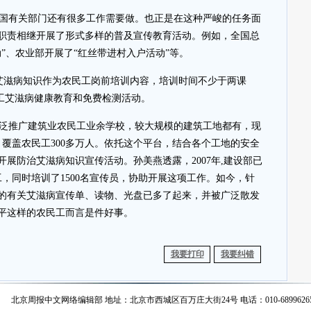
国有关部门还有很多工作需要做。也正是在这种严峻的任务面
职责相继开展了形式多样的普及宣传教育活动。例如，全国总
”、农业部开展了“红丝带进村入户活动”等。
治艾滋病知识作为农民工岗前培训内容，培训时间不少于两课
农民工艾滋病健康教育和免费检测活动。
泛推广建筑业农民工业余学校，较大规模的建筑工地都有，现
覆盖农民工300多万人。依托这个平台，结合各个工地的安全
展防治艾滋病知识宣传活动。孙美燕透露，2007年,建设部已
，同时培训了1500名宣传员，协助开展这项工作。如今，针
的有关艾滋病宣传单、读物、光盘已多了起来，并被广泛散发
平这样的农民工而言是件好事。
我要打印
我要纠错
北京周报中文网络编辑部 地址：北京市西城区百万庄大街24号 电话：010-6899626