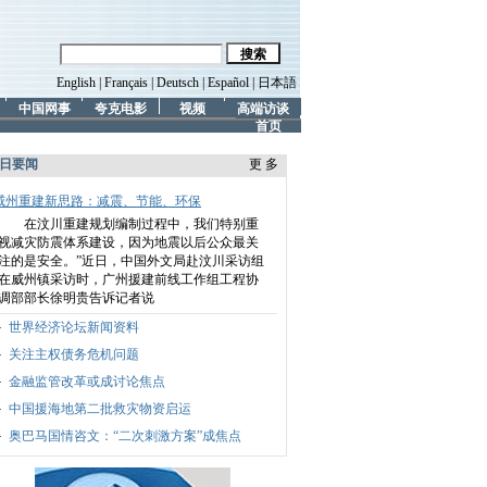
English
|
Français
|
Deutsch
|
Español
|
日本語
中国网事
夸克电影
视频
高端访谈
首页
日要闻
更 多
威州重建新思路：减震、节能、环保
在汶川重建规划编制过程中，我们特别重
视减灾防震体系建设，因为地震以后公众最关
注的是安全。”
近日，中国外文局赴汶川采访组
在威州镇采访时，广州援建前线工作组工程协
调部部长徐明贵告诉记者说
世界经济论坛新闻资料
关注主权债务危机问题
金融监管改革或成讨论焦点
中国援海地第二批救灾物资启运
奥巴马国情咨文：“二次刺激方案”成焦点