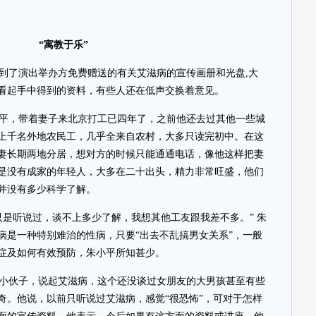
“寓教于乐”
到了演出举办方免费赠送的有关艾滋病的宣传画册和光盘,大
看起手中得到的资料，有些人还在低声交换着意见。
水平，带着妻子来北京打工已四年了，之前他还去过其他一些城
上千名外地农民工，几乎全来自农村，大多只读完初中。在这
妻长期两地分居，想对方的时候只能通通电话，像他这样把妻
是没有成家的年轻人，大多在二十出头，精力非常旺盛，他们
并没有多少科学了解。
只是听说过，谈不上多少了解，我想其他工友跟我差不多。” 朱
病是一种特别难治的性病，只要“出去不乱搞男女关系”，一般
症及如何有效预防，朱小平所知甚少。
的小伙子，说起艾滋病，这个还没谈过女朋友的大男孩甚至有些
奇。他说，以前只听说过艾滋病，感觉“很恐怖”，可对于怎样