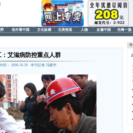
日
视野
老外看中国
文化纵横
北美报道
人物
走遍中国
先锋一族
今
工：艾滋病防控重点人群
 时间： 2008-10-30 · 本刊记者 冯建华