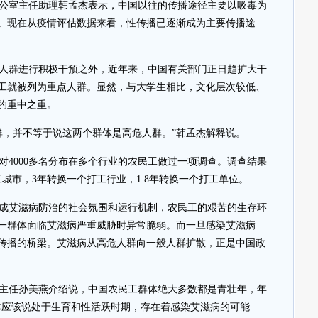
公室主任助理韩孟杰表示，中国以往的传播途径主要以吸毒为
。现在从疫情评估数据来看，性传播已逐渐成为主要传播途
人群进行积极干预之外，近年来，中国有关部门正日趋扩大干
工就被列为重点人群。显然，与大学生相比，文化层次较低、
的重中之重。
群，并不等于说这两个群体是高危人群。”韩孟杰解释说。
对4000多名分布在多个行业的农民工做过一项调查。调查结果
城市，3年转换一个打工行业，1.8年转换一个打工单位。
成艾滋病防治的社会氛围和运行机制，农民工的艰苦的生存环
一群体面临艾滋病严重威胁时异常脆弱。而一旦感染艾滋病
传播的桥梁。艾滋病从高危人群向一般人群扩散，正是中国政
主任孙美燕介绍说，中国农民工群体绝大多数都是青壮年，年
群体应该说处于生育和性活跃时期，存在着感染艾滋病的可能