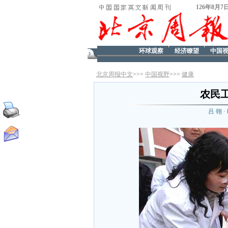
126年8月7
环球观察
经济瞭望
中国
北京周报中文
>>>
中国视野
>>>
健康
农民
吕 翎 ·