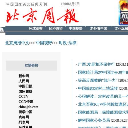
126年8月9日
环球观察
经济瞭望
中国视野
老外看中国
文化纵
北京周报中文
中国视野
时政·法律
>>>
>>>
广西:发展和环保并行
·
[2008.11
友情链接
国家统计局对中国过去30年
·
新华网
提高反腐败的“战斗力”
·
[2008.
人民网
中国日报
中国鼓励农村土地流转
·
[2008.
国际在线
公报解读：农村改革的又一
CCTV
·
CCN传媒
北京百家KTV拒付版权遭起
·
chinajob.com
留学中国
国家能源局：保障能源需求
·
表格网
解密国家公务员局
·
[2008.08.27
列表网
足球直播