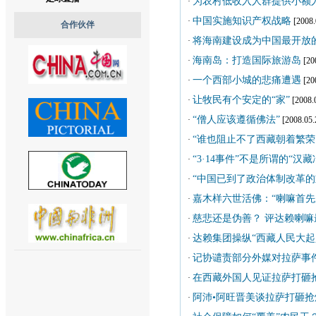
为农村低收入人群提供小额
·
中国实施知识产权战略
·
[2008.
合作伙伴
将海南建设成为中国最开放
·
海南岛：打造国际旅游岛
·
[20
一个西部小城的悲痛遭遇
·
[20
让牧民有个安定的“家”
·
[2008.
“僧人应该遵循佛法”
·
[2008.05.
“谁也阻止不了西藏朝着繁荣
·
“3·14事件”不是所谓的“汉
·
“中国已到了政治体制改革的
·
嘉木样六世活佛：“喇嘛首先
·
慈悲还是伪善？ 评达赖喇嘛
·
达赖集团操纵“西藏人民大起
·
记协谴责部分外媒对拉萨事
·
在西藏外国人见证拉萨打砸
·
阿沛•阿旺晋美谈拉萨打砸
·