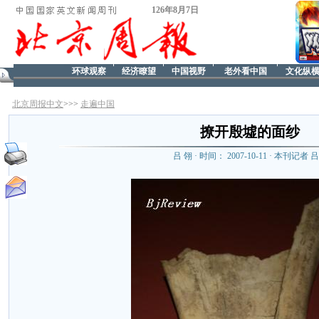
126年8月7日
环球观察
经济瞭望
中国视野
老外看中国
文化纵
北京周报中文
>>>
走遍中国
撩开殷墟的面纱
吕 翎 · 时间： 2007-10-11 · 本刊记者 