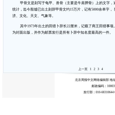
甲骨文是刻写于龟甲、兽骨（主要是牛肩胛骨）上的文字，
统计，迄今殷墟已出土刻辞甲骨文约15万片，记有5000余单字，
济、文化、天文、气象等。
其中1973年出土的田猎卜辞长22厘米，记载了商王田猎事
为封面出版，并作为邮票发行是所有卜辞中知名度最高的一件。
上一页
1
2
3
4
北京周报中文网络编辑部 地址：北
邮政编码：10003
发行部：010-68310644 68