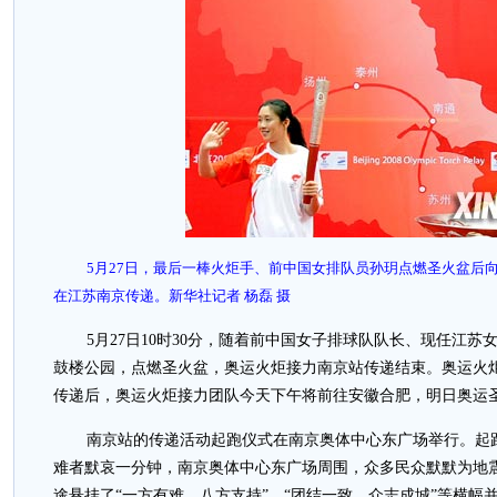
5月27日，最后一棒火炬手、前中国女排队员孙玥点燃圣火盆后
在江苏南京传递。新华社记者 杨磊 摄
5月27日10时30分，随着前中国女子排球队队长、现任江
鼓楼公园，点燃圣火盆，奥运火炬接力南京站传递结束。奥运火
传递后，奥运火炬接力团队今天下午将前往安徽合肥，明日奥运圣
南京站的传递活动起跑仪式在南京奥体中心东广场举行。起
难者默哀一分钟，南京奥体中心东广场周围，众多民众默默为地
途悬挂了“一方有难，八方支持”、“团结一致，众志成城”等横幅