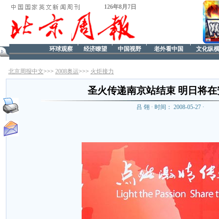
126年8月7日
环球观察
经济瞭望
中国视野
老外看中国
文化纵
北京周报中文
>>>
2008奥运
>>>
火炬接力
圣火传递南京站结束 明日将在
吕 翎 · 时间： 2008-05-27 ·