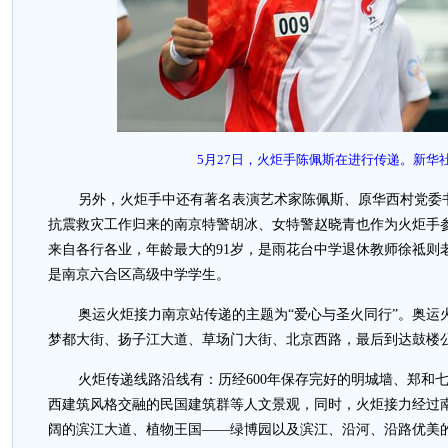
5月27日，火炬手陈佩斯在进行传递。新华社
另外，火炬手中还有著名表演艺术家陈佩斯、原华西村党委
抗震救灾工作归来的南京特警胡冰、女特警赵晓青也作为火炬手参
来自各行各业，年龄最大的91岁，是雨花台中学退休教师徐祗则
是南京六合区高级中学学生。
奥运火炬接力南京站传递的主题为“爱心与圣火同行”。奥运
梦都大街、扬子江大道、草场门大街、北京西路，最后到达鼓楼公园
火炬传递线路沿线有：历经600年保存完好的明城墙、郑和
西建筑风格交融的民国建筑群等人文景观，同时，火炬接力经过
阔的滨江大道、植物王国——绿博园以及滨江、沿河、沿路优美