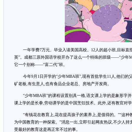
一年学费7万元、毕业入读美国高校、12人的超小班,目标直
英”。成都三原外国语学校开办了这么一个特殊的班级——“少年M
它一个别称——“富二代”班。
今年9月1日开学的“少年MBA班”,现有首批学生11人,他们
矿老板,有生意人,也有食品企业老总、房地产开发商。
“少年MBA班”的课程设置别具一格,语文课上学的是象形字
课上学的是长拳,劳动课学的是中国烹饪技术。此外,还有教官对
“有钱花在教育上,花在提高孩子的素养上,是值得的。”“这
为中国教育的一种探索。”消息一出,立即引起网友热议,不少人持
受最好的教育这是再正常不过的事。