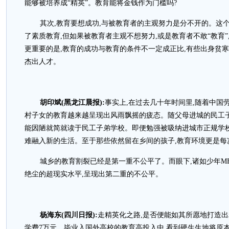
能够被培养成“精英”。教育能将金钱作为门槛吗?
其次,教育要想成功,与被教育者的主观努力是分不开的。这个
了素质教育,但如果被教育者主观不想努力,或是教育者不敢“教育
更重要的是,教育的成功与教育的条件不一定成正比,有些出身贫寒
杰出人才。
胡印斌(黑龙江晨报):
事实上,在过去几十年时间里,随着中国
村子女的教育越来越呈现出风雨飘摇的疲态。随父母进城的民工子
能因陋就简就读于民工子弟学校。即便勉强被吸纳进城市正规学校
难融入新的生活。至于那些依然留在乡间的孩子,教育环境更是每
城乡的教育割裂已经是第一重不公平了。而眼下,诸如少年M
绝尘的超现实水平,呈现出第二重的不公平。
杨海东(四川日报):
走精英化之路,是否便能如其所愿地打造出
学费7万元、毕业入国外高校的教育高投入中,看到硬生生地将原本