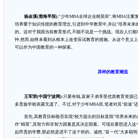
杨金溪(渤海早报):
“少年MBA全球企业精英班”,将MBA注
培养重于知识传授的教育理念,引进到中学教育中,并以“培养未来
的。这对于我国当前教育形式,不能不说是一个挑战。现在人们都
忡,然而,始终未看到从根本上改变应试教育的措施。从这个意义上,
可以作为中国教育的一种探索。
异样的教育潮流
王军荣(中国宁波网):
只要有钱,富家子弟享受优质教育资源
多贵族学校表露无遗了。不过,对于少年MBA班,笔者对其“前途”
首先,其教育目标能否实现?校方提出的目标直指“培养未来的
作“精英”,其智力和非智力因素是其决定因素。可现在要想进入这
起昂贵的学费,那必然是进不了这个班的。诚然,“富一代”大多聪明,