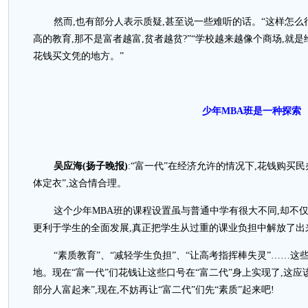
然而,也有部分人表示质疑,甚至说一些难听的话。“这样怎么
高的教育,那不是富者越富,贫者越贫?”“学校越来越像个商场,就
花钱买文凭的地方。”
少年MBA班是一种探索
吴应海(扬子晚报)
:“富一代”在经济允许的情况下,花钱购买民
体定衣”,这合情合理。
这个少年MBA班的课程设置虽与普通中学有很大不同,却不
更利于学生的全面发展,真正把学生从过重的课业负担中解放了出
“素质教育”、“减轻学生负担”、“让高考指挥棒失灵”……这
地。现在“富一代”们花钱让这些口号在“富二代”身上实现了,这
部分人富起来”,现在,不妨再让“富二代”们先“素质”起来吧!