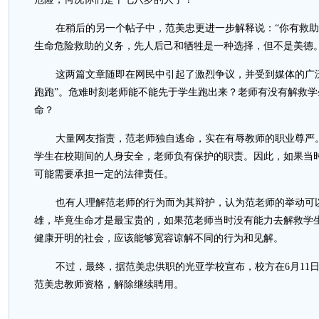
在稍后的另一个帖子中，范美忠更进一步解释说：“你有救
生命危险救助的义务，先人后己和牺牲是一种选择，但不是美德。
这两篇文章随即在网民中引起了激烈争议，并受到媒体的广
跑跑”。危难时刻老师能不能先于学生跑出来？老师有没有解救
命？
大量网友指责，范老师独自逃命，实在有辱教师的职业尊严
学生在校期间的人身安全，老师负有保护的职责。因此，如果当
可能需要承担一定的法律责任。
也有人理解范老师的行为而为其辩护，认为范老师的举动可
雄，毕竟生命才是最宝贵的，如果范老师当时没有能力去解救学
健康开明的社会，应该能够宽容谅解不同的行为和见解。
不过，最终，据范美忠供职的光亚学校宣布，校方在6月11
范美忠教师资格，解除继续聘用。