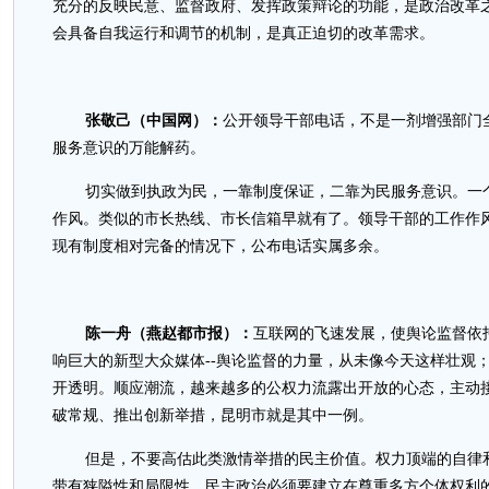
充分的反映民意、监督政府、发挥政策辩论的功能，是政治改革
会具备自我运行和调节的机制，是真正迫切的改革需求。
张敬己（中国网）：
公开领导干部电话，不是一剂增强部门
服务意识的万能解药。
切实做到执政为民，一靠制度保证，二靠为民服务意识。一
作风。类似的市长热线、市长信箱早就有了。领导干部的工作作
现有制度相对完备的情况下，公布电话实属多余。
陈一舟（燕赵都市报）：
互联网的飞速发展，使舆论监督依
响巨大的新型大众媒体--舆论监督的力量，从未像今天这样壮观
开透明。顺应潮流，越来越多的公权力流露出开放的心态，主动
破常规、推出创新举措，昆明市就是其中一例。
但是，不要高估此类激情举措的民主价值。权力顶端的自律
带有狭隘性和局限性，民主政治必须要建立在尊重多方个体权利