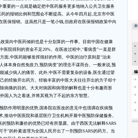
其中重要的一点就是确定把中医药服务更多地纳入公共卫生服务
医药的报销比例和范围会不断提高。从今年四月起,北京市中医
在医保报销。这虽然只是一笔小钱,但政府在医保报销政策中向
本
保政策向中医药倾斜也是十分划算的一件事。目前中国在健康
中医院得到的资金不足20%。在医改过程中,“看病贵”一直是群
方面,中医药能够发挥很好的作用。中医的治疗原则是“治未
挥人体本身自然免疫力,预防病变”的理念不谋而合。一般来说,预
编
能减少病人的痛苦。此外,中医不需要复杂的设备,医生通过望
自己的经验开出药方。经验丰富的中医大夫往往开出的方子却十
祛除病痛的目的。大夫对病因和病理的解释也是十分有趣而形
多外国人为之着迷,并将其视为了不起的东方智慧。
预防作用明显的优势,国务院在医改的意见中也强调在疾病预
术,推动中医医院和基层医疗卫生机构开展中医预防保健服务。
,中医的预防和廉价的优势已经有所显露。由于西医无法解释SARS
不可干”的朴素道理为全国人民开出了一剂预防SARS的药方。当