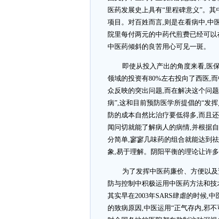
医药发展史上具有“里程碑意义”。
项目。对百姓而言,则是在看病中,中
院里每付两元的中药代煎费已经可以
中医药倾斜的良苦用心可见一斑。
即使从投入产出的角度来看,医
领域的投资有80%左右投向了西医,而
众反映的突出问题,而在解决这个问题
病”,这和目前预防医学所提倡的“发
防的成本自然比治疗要低得多,而且还
闻问切就能了解病人的病情,并根据
分简单,寥寥几味药的组合就能达到
象,易于理解。阴阳平衡的理论让许
为了发挥中医药廉价、方便以及
防与控制中积极运用中医药方法和技
其实早在2003年SARS肆虐的时候
的致病原因,中医运用“正气存内,邪