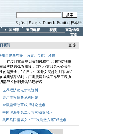
English
|
Français
|
Deutsch
|
Español
|
日本語
中国网事
夸克电影
视频
高端访谈
首页
日要闻
更 多
威州重建新思路：减震、节能、环保
在汶川重建规划编制过程中，我们特别重
视减灾防震体系建设，因为地震以后公众最关
注的是安全。”
近日，中国外文局赴汶川采访组
在威州镇采访时，广州援建前线工作组工程协
调部部长徐明贵告诉记者说
世界经济论坛新闻资料
关注主权债务危机问题
金融监管改革或成讨论焦点
中国援海地第二批救灾物资启运
奥巴马国情咨文：“二次刺激方案”成焦点