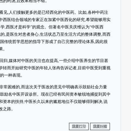
色的药汤,且效果相当不错。
看见,人们接触更多的是已经西化的中医药。比如,各种中药注
中西医结合领域的专家正在加紧中医西化的研究,希望能够用实
学,西医才是科学”的观念。但著名中医关庆维认为“中医西
的,是医生对患者身心,生活状态乃至生活方式的整体调整,而西
中国传统哲学思想的指导下形成了自己完整的理论体系,因此很
果。
回归,媒体对中医的关注也在提高,一些介绍中医养生的节目甚
学转而开始研究中医的年轻人张冉告诉记者,目前中医受到重视
复的一种表现。
非常困难的,而这次关于医改的意见中明确表示鼓励社会力量
且鼓励名中医开设诊所。现在已经有民间资本敏锐地捕捉到其中
和资本的扶持,中医长久以来的尴尬地位不仅能够得到解决,说
改之路。
我要打印
我要纠错