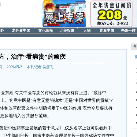
日
视野
老外看中国
文化纵横
北美报道
人物
走遍中国
先锋一族
今
方，治疗“看病贵”的顽疾
间： 2009-05-21 · 本刊记者 吴彦飞
西医东渐,有关中医存废的讨论就从来没有停止过。“废除中
上。究竟中医是“有意无意的骗术”还是“中国对世界的贡献”?
生体制改革配套文件中明确肯定了中医的作用,表示今后要扶持
术更多地纳入公共服务范畴。
促进中医药事业发展的若干意见》,仅从名字上就可以看到中
。卫生部副部长、国家中医药管理局局长王国强称该文件在中