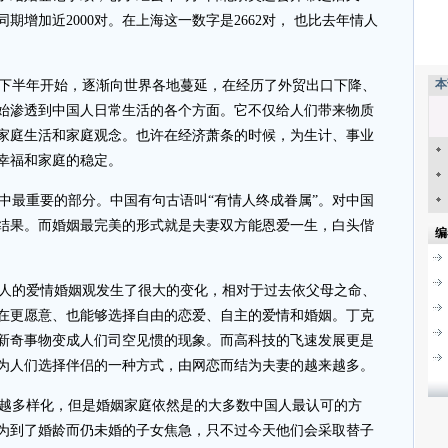
增加近2000对。在上海这一数字是2662对， 也比去年情人
本
8年下半年开始，逐渐向世界各地蔓延，在经历了外贸出口下降、
始渗透到中国人日常生活的各个方面。它不仅给人们带来物质
家庭生活和家庭观念。也许在经济萧条的时候，为生计、事业
幸福和家庭的稳定。
中最重要的部分。中国有句古语叫“有情人终成眷属”。对中国
结果。而婚姻最完美的形式就是夫妻双方能恩爱一生，白头偕
编
国人的爱情婚姻观发生了很大的变化，相对于过去依父母之命、
在更愿意、也能够选择自由的恋爱、自主的爱情和婚姻。丁克
新奇事物变成人们司空见惯的现象。而高科技的飞速发展更是
为人们选择伴侣的一种方式，由网恋而结为夫妻的越来越多。
越多样化，但是婚姻家庭依然是的大多数中国人最认可的方
为到了婚龄而仍未婚的子女焦急，只不过今天他们会采取替子