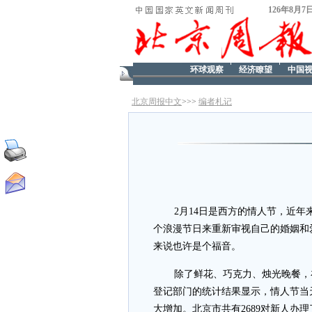
126年8月7
环球观察
经济瞭望
中国
北京周报中文
>>>
编者札记
2月14日是西方的情人节，近
个浪漫节日来重新审视自己的婚姻和爱
来说也许是个福音。
除了鲜花、巧克力、烛光晚餐，
登记部门的统计结果显示，情人节当
大增加。北京市共有2689对新人办