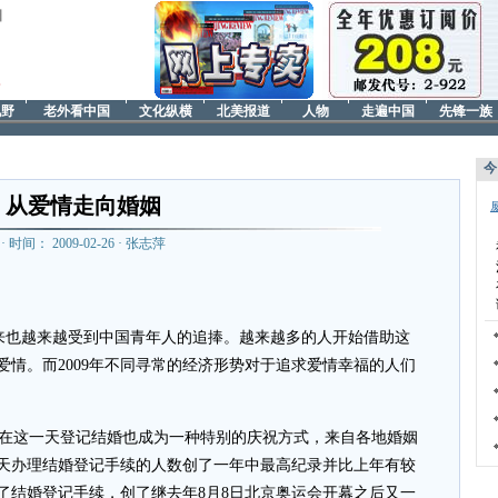
日
视野
老外看中国
文化纵横
北美报道
人物
走遍中国
先锋一族
今
从爱情走向婚姻
· 时间： 2009-02-26 · 张志萍
年来也越来越受到中国青年人的追捧。越来越多的人开始借助这
情。而2009年不同寻常的经济形势对于追求爱情幸福的人们
在这一天登记结婚也成为一种特别的庆祝方式，来自各地婚姻
天办理结婚登记手续的人数创了一年中最高纪录并比上年有较
理了结婚登记手续，创了继去年8月8日北京奥运会开幕之后又一