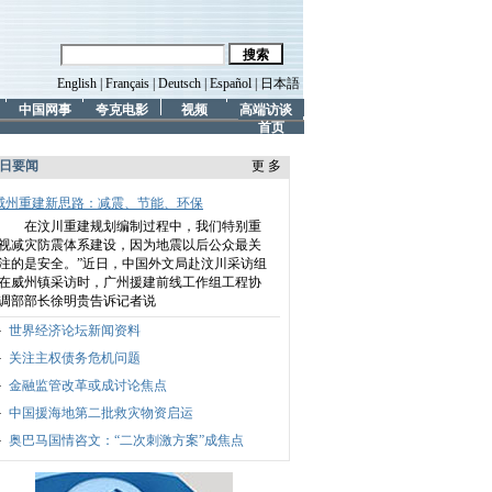
English
|
Français
|
Deutsch
|
Español
|
日本語
中国网事
夸克电影
视频
高端访谈
首页
日要闻
更 多
威州重建新思路：减震、节能、环保
在汶川重建规划编制过程中，我们特别重
视减灾防震体系建设，因为地震以后公众最关
注的是安全。”
近日，中国外文局赴汶川采访组
在威州镇采访时，广州援建前线工作组工程协
调部部长徐明贵告诉记者说
世界经济论坛新闻资料
关注主权债务危机问题
金融监管改革或成讨论焦点
中国援海地第二批救灾物资启运
奥巴马国情咨文：“二次刺激方案”成焦点