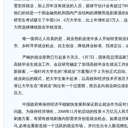
需安排就业，加上历年没有就业的人员，据保守估计会有超过70
他们的却是一个因金融危机和国内产业结构的调整而急剧衰退的就业
研究生考试吸引了中国124．6万大学生，比上年增长近5万人，
力而选择继续留在学校深造。
唯一值得让人欣喜的是，就业危机促使许多人开始转变就业
市、乡村寻求就业机会、自主创业，降低择业标准、找准定位，
严峻的就业形势已引起多方关注。1月7日，国务院总理温家
高校毕业生就业工作。会议研究确定了加强高校毕业生就业工作
新探索，一项针对大学生的“准就业”方案预计于２月份正式启动
就业岗位的模式，把大学生集中起来，以高校和经济技术开发区
准让大学生在“准就业”岗位有一个过渡期，然后走向就业岗位或
压力。
中国政府将保持经济平稳较快发展和保证群众就业作为应对
问题。为保持经济增长，2008年11月初启动的投资４万亿元人
刺激方案，有望有效地刺激内部需求并创造就业机会。如果这些
马,必将会重新造就一个活跃的就业市场， 并衍生出令人眼花缭