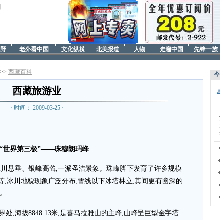
日
视野
老外看中国
文化纵横
北美报道
人物
走遍中国
先锋一族
>>>
西藏百科
今
西藏旅游业
· 时间： 2009-03-25 ·
“世界第三极”——珠穆朗玛峰
冰川悬垂、银峰高耸,一派圣洁景象。珠峰脚下发育了许多规模
,冰川地貌现象广泛分布;雪线以下冰塔林立,其间更有幽深的
观。
,海拔8848.13米,是喜马拉雅山的主峰,山峰呈巨型金字塔