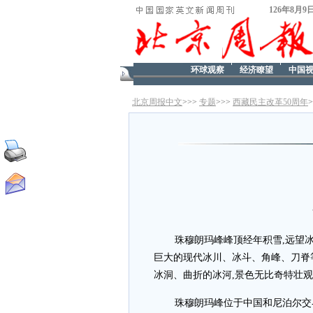
126年8月9
环球观察
经济瞭望
中国
北京周报中文
>>>
专题
>>>
西藏民主改革50周年
珠穆朗玛峰峰顶经年积雪,远望
巨大的现代冰川、冰斗、角峰、刀脊等
冰洞、曲折的冰河,景色无比奇特壮
珠穆朗玛峰位于中国和尼泊尔交界处