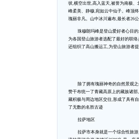
状,横空出世,高入蓝天,被誉为南极
峰柔美、静穆,宛如云中仙子。峰顶终
瑰丽非凡。山中冰川遍布,最长者26公
珠穆朗玛峰是登山爱好者心目的
为各国登山旅游者选配了最好的联络
还组织了高山搬运工,为登山旅游者
除了拥有瑰丽神奇的自然景观之
赞干布统一了青藏高原上的藏族诸部,
藏积极与周边地区交往,形成了具有
了无数的名胜古迹
拉萨地区
拉萨市本身就是一个综合性旅游点