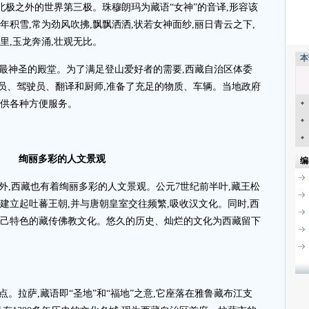
、北极之外的世界第三极。珠穆朗玛为藏语“女神”的音译,形容该
年积雪,常为劲风吹拂,飘飘洒洒,状若女神面纱,丽日青云之下,
里,玉龙奔涌,壮观无比。
本
最神圣的殿堂。为了满足登山爱好者的需要,西藏自治区体委
员、驾驶员、翻译和厨师,准备了充足的物质、车辆。当地政府
提供各种方便服务。
绚丽多彩的人文景观
编
外,西藏也有着绚丽多彩的人文景观。公元7世纪前半叶,藏王松
建立起吐蕃王朝,并与唐朝皇室交往频繁,吸收汉文化。同时,西
自己特色的藏传佛教文化。悠久的历史、灿烂的文化为西藏留下
。拉萨,藏语即“圣地”和“福地”之意,它座落在雅鲁藏布江支