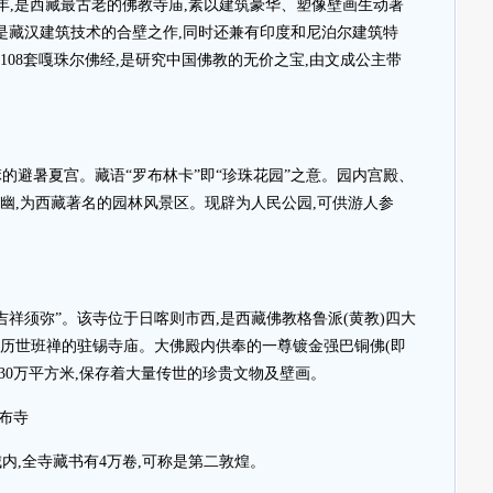
7年,是西藏最古老的佛教寺庙,素以建筑豪华、塑像壁画生动著
顶,是藏汉建筑技术的合壁之作,同时还兼有印度和尼泊尔建筑特
108套嘎珠尔佛经,是研究中国佛教的无价之宝,由文成公主带
的避暑夏宫。藏语“罗布林卡”即“珍珠花园”之意。园内宫殿、
幽,为西藏著名的园林风景区。现辟为人民公园,可供游人参
吉祥须弥”。该寺位于日喀则市西,是西藏佛教格鲁派(黄教)四大
后历世班禅的驻锡寺庙。大佛殿内供奉的一尊镀金强巴铜佛(即
近30万平方米,保存着大量传世的珍贵文物及壁画。
布寺
内,全寺藏书有4万卷,可称是第二敦煌。