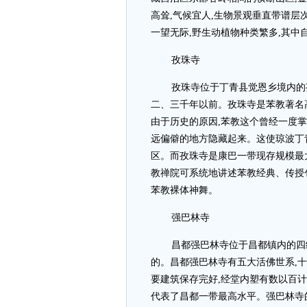
高耸,气候宜人,生物景观垂直带谱层
一望无际,野生动植物种类繁多,其中
孜珠寺
孜珠寺位于丁青县觉恩乡境内的
二、三千年以前。孜珠寺是苯教著名
由于历史的原因,苯教这个曾经一度掌
远偏僻的地方隐藏起来。这使琼波丁
区。而孜珠寺是康巴一带现存规模最
教禅院可系统地讲述苯教经典、传授
苯教裸体神舞。
强巴林寺
昌都强巴林寺位于昌都镇内的四
的。昌都强巴林寺有五大活佛世系,十二
要建筑保存完好,经堂内塑有数以百计
代表了昌都一带最高水平。强巴林寺