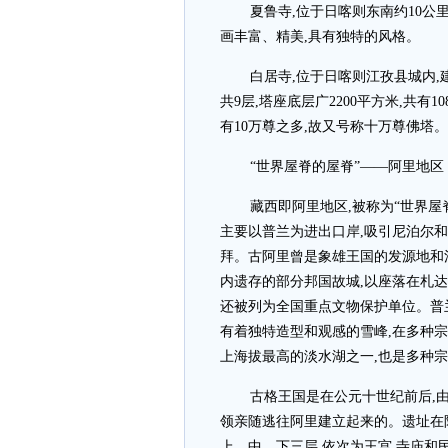
夏鲁寺,位于日喀则东南约10公里
画丰富、精美,具有独特的风格。
白居寺,位于日喀则江孜县城内,建
共9层,塔座底层广2200平方米,共有
有10万尊之多,故又号称十万尊佛塔。
“世界屋脊的屋脊”——阿里地区
藏西即阿里地区,被称为“世界屋
主要以普兰为进出口岸,吸引尼泊尔
拜。古阿里曾是象雄王国的发源地和
内遗存的部分邦国故城,以座落在札
还被列为全国重点文物保护单位。普兰
有着独特造型和观感的雪峰,在多种
上海拔最高的淡水湖之一,也是多种
古格王国是在公元十世纪前后,
领亲随逃往阿里建立起来的。遗址在
上、中、下三层,依次为王宫,寺庙