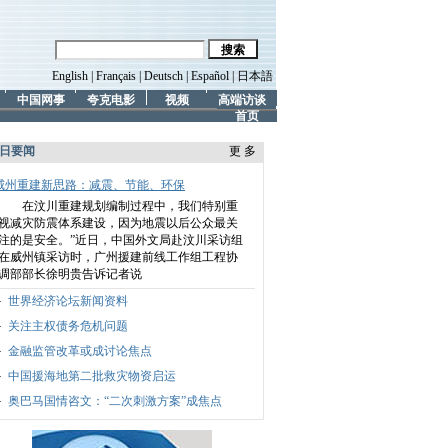
English
|
Français
|
Deutsch
|
Español
|
日本語
中国网事
夸克电影
视频
高端访谈
首页
日要闻
更 多
威州重建新思路：减震、节能、环保
在汶川重建规划编制过程中，我们特别重
视减灾防震体系建设，因为地震以后公众最关
注的是安全。”
近日，中国外文局赴汶川采访组
在威州镇采访时，广州援建前线工作组工程协
调部部长徐明贵告诉记者说
世界经济论坛新闻资料
关注主权债务危机问题
金融监管改革或成讨论焦点
中国援海地第二批救灾物资启运
奥巴马国情咨文：“二次刺激方案”成焦点