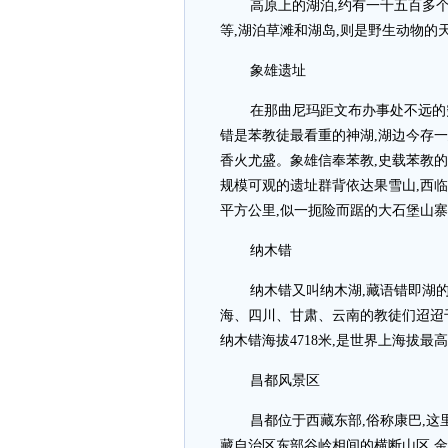
高原上的湖泊,约有一千五百多个
等,湖泊草滩和湖岛,则是野生动物的
象雄遗址
在那曲尼玛距文布办事处不远的
错是苯教徒最看重的神湖,湖边今存一
香火尤盛。象雄信奉苯教,史载苯教
规模可观的遗址群背依达果雪山,西临
平方公里,似一扼险而踞的大石堡山
纳木错
纳木错又叫纳木湖,藏语错即湖
海、四川、甘肃、云南的教徒们迢迢千
纳木错海拔4718米,是世界上海拔最
昌都风景区
昌都位于西藏东部,俗称康巴,这
藏自治区东部谷岭相间的横断山区,