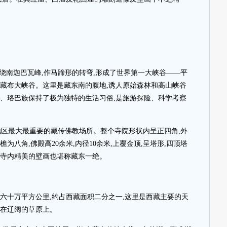
绕南迦巴瓦峰,作马蹄形的转弯,形成了世界第一大峡谷——平
的雅鲁藏布大峡谷。这里是藏东南的腹地,诱人原始森林和高山峡谷
巴、珞巴族保持了极为独特的生活习俗,是旅游探险、科学考察
地区最大最重要的藏传佛教场所。整个寺院形状内呈正四角,外
为八角,佛殿高20余米,内径10余米,上覆金顶,呈塔形,四顶塔
。寺内精美的壁画也堪称藏东一绝。
达六十万平方公里,约占西藏面积二分之一,这里是西藏主要的天
长在辽阔的草原上。