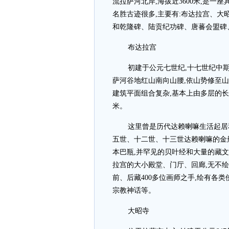
流拉萨河北岸,海拔近3600米,是一
名胜古迹很多,主要有:布达拉宫、
和乾隆碑、陆贡纪功碑、唐蕃会盟碑
布达拉宫
初建于公元七世纪,十七世纪中
萨河谷地红山南向山腰,依山势修至山顶,
建筑平面组合复杂,基本上由多层的长
米。
这里曾是历代达赖喇嘛生活起居
五世、十二世、十三世达赖喇嘛的金
本巴瓶,并罕见的贝叶经和大量的藏
拉宫的大小殿堂、门厅、回廊,无不绘
前、后藏400多位画师之手,绘有各
宗教神话等。
大昭寺