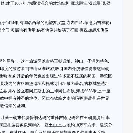
处,建于1087年,为藏汉混合的建筑结构,藏式殿堂,汉式殿顶,壁
于1414年,有闻名西藏的泥塑罗汉堂,寺内白科塔(意为吉祥轮)
108个门,每层均有佛堂,供有佛像并绘满了壁画,据说加起来佛像
脊的屋脊”。这个旅游区以古格王朝遗址、神山、圣湖为特色,
和印度的旅游者到神山圣湖旅游,吸引国内外虔诚信徒来这里朝
活动地域,其后的年代也曾出现过许多互不统属的邦国。游览区
达县境内的古格城堡遗址和托林寺旧址最为著名,古格城堡遗址
县境内,耸立着冈底斯山的主峰冈仁布钦,海拔6656米,是一座
宗教中拥有神圣的地位。冈仁布钦峰之南的玛旁雍错湖,是世界
宗教信崇的圣湖。
由吐蕃王朝末代赞普朗达玛的重孙吉德尼玛衮在王朝崩溃后,率
阿里扎达县象泉河畔的一座土山上,占地约18万平方米。建筑分
和民居。在其红庙、白庙及轮回庙的雕刻造像及壁画中不乏精