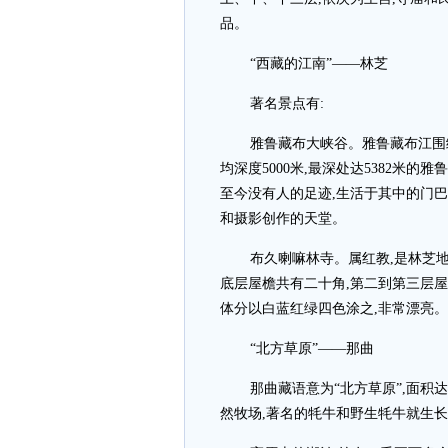
品。
“西藏的江南”——林芝
著名景点有:
雅鲁藏布大峡谷。雅鲁藏布江围
均深度5000米,最深处达5382米
至今没有人的足迹,生活于其中的门
和摄影创作的天堂。
布久喇嘛林寺。属红教,是林芝
底层屋檐共有二十角,第二到第三层屋檐
体分以白蓝红绿四色涂之,非常漂亮
“北方草原”——那曲
那曲藏语意为“北方草原”,面积
然牧场,著名的牦牛和野生牦牛就生