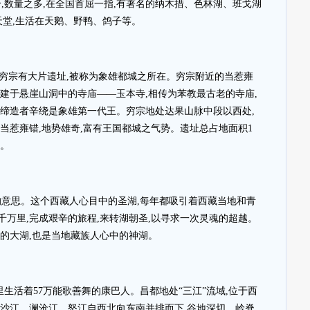
,数量之多,在全国首屈一指,有著名的纳木措、色林湖、班戈湖
天堂,生活在天鹅、野鸭、鸽子等。
穷宗有大片遗址,被称为象雄都城之所在。穷宗附近的当惹雍
建于悬崖山洞中的寺庙——玉本寺,相传为苯教最古老的寺庙,
的缔造者辛绕是象雄第一代王。穷宗地处达果山脉中段以西处,
当惹雍错,地势雄奇,富有王国都城之气势。遗址总占地面积1
寨。
的意思。这个西藏人心目中的圣湖,每年都吸引着西藏当地和青
万里,完成艰辛的旅程,来转湖朝圣,以寻求一次灵魂的超越。
高的大湖,也是当地藏族人心中的神湖。
里生活着57万能歌善舞的康巴人。昌都地处“三江”流域,位于西
金沙江、澜沧江、怒江自西北向东南并排而下,谷地深切、岭脊