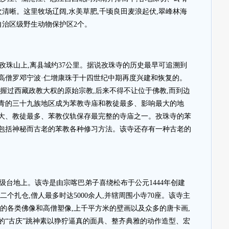
次清晰。这里牧场辽阔,水美草肥,千顷良田麦浪起伏,翠峰林海
自治区级野生动物保护区2个。
孜珠山上,离县城约37公里。据说孜珠寺的历史最早可追溯到
高僧罗邓宁波·仁增康珠于十四世纪中期再度兴建和恢复的。
握过西藏政教大权的原始宗教,后来不得不让位于佛教,而到边
青的三十九族地区成为苯教寺庙和教徒最多、影响最大的地
大、教徒最多、苯教仪轨保存最完整的寺庙之一。孜珠寺的苯
包括神秘而古老的苯教各种修习方法。该寺还存有一种古老的
级台地上。该寺是由宗喀巴弟子喜绕松布于公元1444年创建
个扎仓,僧人最多时达5000余人,并辖周围小寺70座。该寺主
的各类佛像和高僧塑像,上千平方米的壁画以及众多的唐卡画,
的“古庆”跳神素以狰狞逼真的面具、整齐典雅的动作造型、宏