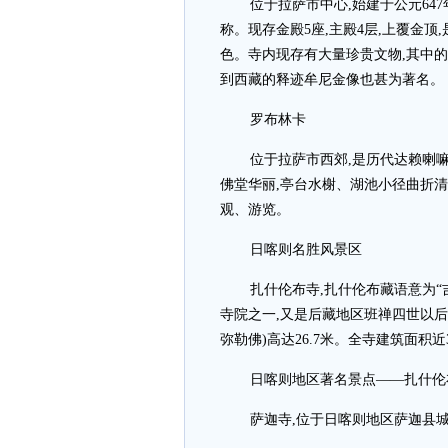
位于拉萨市中心,始建于公元64
称。现存金殿5座,主殿4层,上覆金
色。寺内现存有大量珍贵文物,其中的
到西藏的释迹牟尼金像也甚为著名。
罗布林卡
位于拉萨市西郊,是历代达赖喇嘛
佛堂华丽,亭台水榭、湖池小径曲折清
观、游览。
日喀则名胜风景区
扎什伦布寺,扎什伦布藏语意为“
寺院之一,又是后藏地区班禅四世以
弥勒佛)高达26.7米。全寺建筑面积
日喀则地区著名景点——扎什伦
萨迦寺,位于日喀则地区萨迦县城