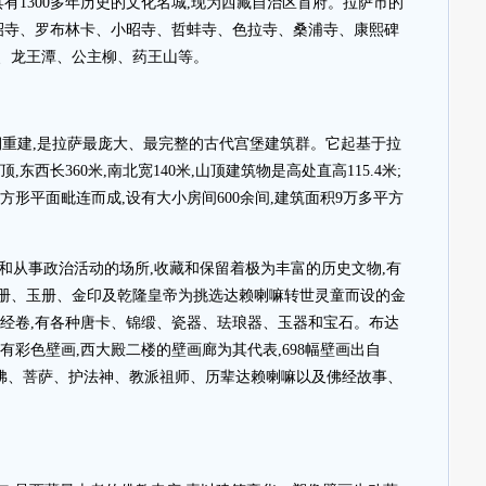
座具有1300多年历史的文化名城,现为西藏自治区首府。拉萨市的
大昭寺、罗布林卡、小昭寺、哲蚌寺、色拉寺、桑浦寺、康熙碑
、龙王潭、公主柳、药王山等。
期重建,是拉萨最庞大、最完整的古代宫堡建筑群。它起基于拉
东西长360米,南北宽140米,山顶建筑物是高处直高115.4米;
方形平面毗连而成,设有大小房间600余间,建筑面积9万多平方
和从事政治活动的场所,收藏和保留着极为丰富的历史文物,有
册、玉册、金印及乾隆皇帝为挑选达赖喇嘛转世灵童而设的金
文经卷,有各种唐卡、锦缎、瓷器、珐琅器、玉器和宝石。布达
有彩色壁画,西大殿二楼的壁画廊为其代表,698幅壁画出自
类佛、菩萨、护法神、教派祖师、历辈达赖喇嘛以及佛经故事、