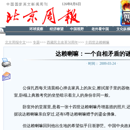
126年8月6日
环球观察
经济瞭望
中国视野
老外看中国
文化纵
北京周报中文
>>>
专题
>>>
西藏民主改革50周年
>>>
十四世达赖喇嘛
达赖喇嘛：一个自相矛盾的
· 时间： 2009-03-24 ·
公保扎西每天清晨精心掸去家具上的灰尘,擦拭屋子里的器物
室,卧榻上典雅考究的坐垫暗示着主人的身份非同一般。
卧室外的堂屋里,悬着一张十四世达赖喇嘛丹增嘉措的照片,
据说达赖喇嘛亲自穿过,还有6尊达赖喇嘛赠予的鎏金佛像。
但达赖喇嘛回到他出生地的希望似乎日渐渺茫。中国中央政府