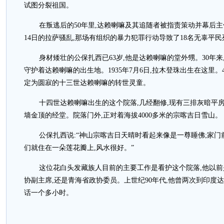
试图分裂祖国。
在叛逃后的50年里,达赖喇嘛及其追随者被指责策动并幕后主
14日的拉萨骚乱,那场有组织的暴力犯罪行动导致了18名无辜平
身材矮壮的公保扎西已63岁,他是达赖喇嘛的堂外甥。30年来
守护着达赖喇嘛的出生地。1935年7月6日,拉木登珠出生在这里
定为圆寂的十三世达赖喇嘛的转世灵童。
十四世达赖喇嘛出生的这个院落,几经翻修,现有三排灰暗平
墙金顶的经堂。院落门外,正对着海拔4000多米的宗喀吉日雪山。
公保扎西说:“神山宗喀吉日天晴时看起来像是一尊睡佛;家门
们就住在一朵莲花瓣上,风水很好。”
这位花白头发藏族人目前的主要工作是看护这个院落,他以前是
协副主席,还是青海省政协委员。上世纪90年代,他曾两次到印度
话一个多小时。