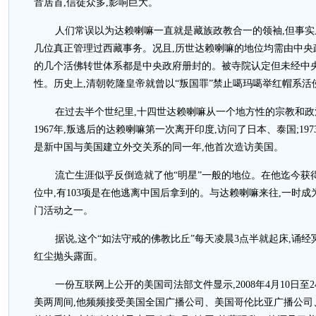
音居首,信徒众多,影响巨大。
人们常误以为达赖喇嘛一直就是藏族政教合一的领袖,但事实上
几位真正管理过西藏事务。况且,历世达赖喇嘛的地位均需由中央
的几个活佛转世体系都是中央政府册封的。被寺院认定但未经中
性。历史上,清朝乾隆皇帝就曾以“叛国罪”禁止噶玛噶举红帽系活
在过去半个世纪里,十四世达赖喇嘛从一个地方性的宗教和政
1967年,叛逃后的达赖喇嘛第一次离开印度,访问了日本、泰国;1973
是新中国与美国建立外交关系的同一年,他首次造访美国。
流亡生涯似乎反倒造就了他“明星”一般的地位。在他迄今获得
位中,有103项是在他逃离中国后拿到的。与达赖喇嘛来往,一时
门活动之一。
据说,这个“如法守戒的佛教比丘”每天凌晨3点半就起床,诵
红尘抛头露面。
一份互联网上公开的美国司法部文件显示,2008年4月10日至
美两周间,他频频接受美国全国广播公司、美国哥伦比亚广播公司