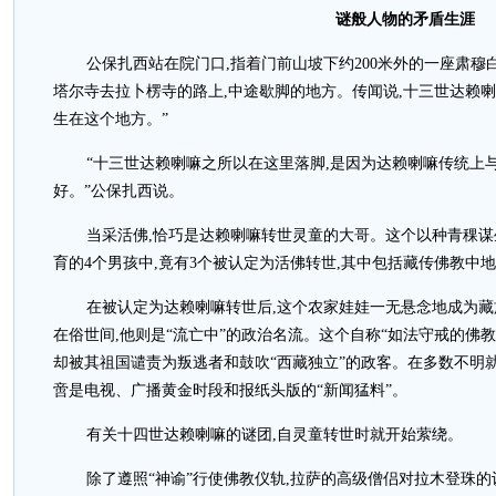
谜般人物的矛盾生涯
公保扎西站在院门口,指着门前山坡下约200米外的一座肃穆
塔尔寺去拉卜楞寺的路上,中途歇脚的地方。传闻说,十三世达赖
生在这个地方。”
“十三世达赖喇嘛之所以在这里落脚,是因为达赖喇嘛传统上
好。”公保扎西说。
当采活佛,恰巧是达赖喇嘛转世灵童的大哥。这个以种青稞谋
育的4个男孩中,竟有3个被认定为活佛转世,其中包括藏传佛教中
在被认定为达赖喇嘛转世后,这个农家娃娃一无悬念地成为
在俗世间,他则是“流亡中”的政治名流。这个自称“如法守戒的佛教比
却被其祖国谴责为叛逃者和鼓吹“西藏独立”的政客。在多数不明
啻是电视、广播黄金时段和报纸头版的“新闻猛料”。
有关十四世达赖喇嘛的谜团,自灵童转世时就开始萦绕。
除了遵照“神谕”行使佛教仪轨,拉萨的高级僧侣对拉木登珠的