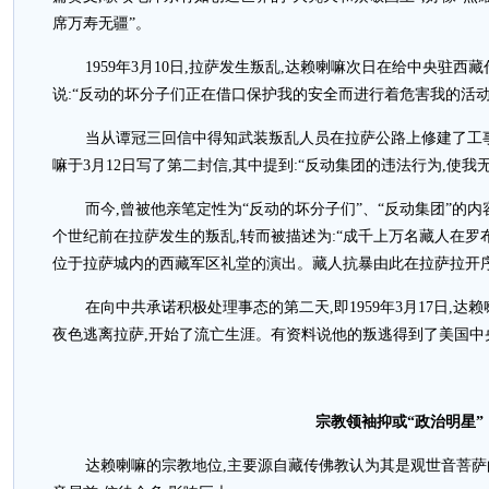
席万寿无疆”。
1959年3月10日,拉萨发生叛乱,达赖喇嘛次日在给中央驻
说:“反动的坏分子们正在借口保护我的安全而进行着危害我的活
当从谭冠三回信中得知武装叛乱人员在拉萨公路上修建了工
嘛于3月12日写了第二封信,其中提到:“反动集团的违法行为,使我
而今,曾被他亲笔定性为“反动的坏分子们”、“反动集团”的
个世纪前在拉萨发生的叛乱,转而被描述为:“成千上万名藏人在罗
位于拉萨城内的西藏军区礼堂的演出。藏人抗暴由此在拉萨拉开序
在向中共承诺积极处理事态的第二天,即1959年3月17日,达
夜色逃离拉萨,开始了流亡生涯。有资料说他的叛逃得到了美国中
宗教领袖抑或“政治明星”
达赖喇嘛的宗教地位,主要源自藏传佛教认为其是观世音菩萨