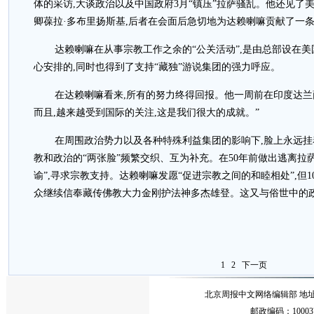
体的采访,大谈政治以及中国政府3月“镇压”拉萨骚乱。他还见了
卿葆拉·多布里扬斯基,后者在会面后急切地为达赖喇嘛贡献了一
达赖喇嘛在从事宗教工作之余的“公关活动”,是由总部设在美
心安排的,同时也得到了支持“藏独”游说集团的强力呼应。
在达赖喇嘛看来,所有的努力终得回报。他一周前在印度达兰萨
而且,越来越受到国际的关注,这是我们很大的成就。”
在周围政治势力以及各种特殊利益集团的影响下,脸上永远挂
教和政治的“两张脸”频繁交织、互为补充。在50年前做出逃离拉
谕”,寻求宗教支持。达赖喇嘛发愿“促进宗教之间的和睦相处”,但
众继续信奉藏传佛教大力金刚护法神多杰雄登。这又与俗世中的
1
2
下一页
北京周报中文网络编辑部 地址：北
邮政编码：10003