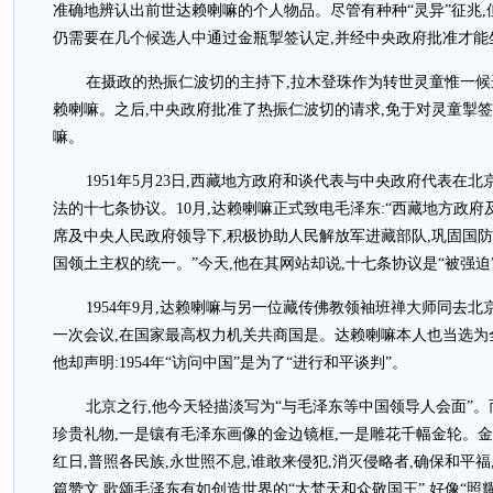
准确地辨认出前世达赖喇嘛的个人物品。尽管有种种“灵异”征兆,
仍需要在几个候选人中通过金瓶掣签认定,并经中央政府批准才能
在摄政的热振仁波切的主持下,拉木登珠作为转世灵童惟一候
赖喇嘛。之后,中央政府批准了热振仁波切的请求,免于对灵童掣签
嘛。
1951年5月23日,西藏地方政府和谈代表与中央政府代表在
法的十七条协议。10月,达赖喇嘛正式致电毛泽东:“西藏地方政府
席及中央人民政府领导下,积极协助人民解放军进藏部队,巩固国防
国领土主权的统一。”今天,他在其网站却说,十七条协议是“被强迫
1954年9月,达赖喇嘛与另一位藏传佛教领袖班禅大师同去
一次会议,在国家最高权力机关共商国是。达赖喇嘛本人也当选为
他却声明:1954年“访问中国”是为了“进行和平谈判”。
北京之行,他今天轻描淡写为“与毛泽东等中国领导人会面”。
珍贵礼物,一是镶有毛泽东画像的金边镜框,一是雕花千幅金轮。金
红日,普照各民族,永世照不息,谁敢来侵犯,消灭侵略者,确保和平
篇赞文,歌颂毛泽东有如创造世界的“大梵天和众敬国王”,好像“照