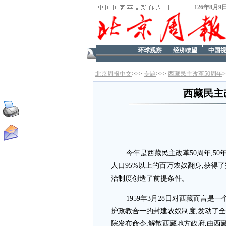
126年8月9
环球观察
经济瞭望
中国
北京周报中文
>>>
专题
>>>
西藏民主改革50周年
西藏民主
今年是西藏民主改革50周年,5
人口95%以上的百万农奴翻身,获得
治制度创造了前提条件。
1959年3月28日对西藏而言是
护政教合一的封建农奴制度,发动了全面
院发布命令,解散西藏地方政府,由