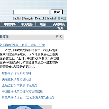
English
|
Français
|
Deutsch
|
Español
|
日本語
中国网事
夸克电影
视频
高端访谈
首页
日要闻
更 多
威州重建新思路：减震、节能、环保
在汶川重建规划编制过程中，我们特别重
视减灾防震体系建设，因为地震以后公众最关
注的是安全。”
近日，中国外文局赴汶川采访组
在威州镇采访时，广州援建前线工作组工程协
调部部长徐明贵告诉记者说
世界经济论坛新闻资料
关注主权债务危机问题
金融监管改革或成讨论焦点
中国援海地第二批救灾物资启运
奥巴马国情咨文：“二次刺激方案”成焦点