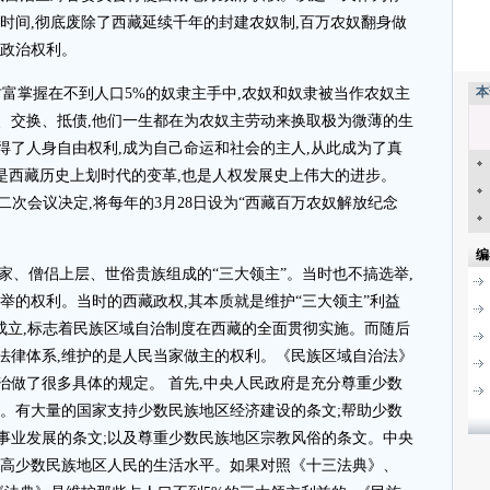
时间,彻底废除了西藏延续千年的封建农奴制,百万农奴翻身做
民政治权利。
本
财富掌握在不到人口5%的奴隶主手中,农奴和奴隶被当作农奴主
、交换、抵债,他们一生都在为农奴主劳动来换取极为微薄的生
得了人身自由权利,成为自己命运和社会的主人,从此成为了真
是西藏历史上划时代的变革,也是人权发展史上伟大的进步。
人大二次会议决定,将每年的3月28日设为“西藏百万农奴解放纪念
编
家、僧侣上层、世俗贵族组成的“三大领主”。当时也不搞选举,
举的权利。当时的西藏政权,其本质就是维护“三大领主”利益
正式成立,标志着民族区域自治制度在西藏的全面贯彻实施。而随后
法律体系,维护的是人民当家做主的权利。《民族区域自治法》
治做了很多具体的规定。 首先,中央人民政府是充分尊重少数
利。有大量的国家支持少数民族地区经济建设的条文;帮助少数
事业发展的条文;以及尊重少数民族地区宗教风俗的条文。中央
提高少数民族地区人民的生活水平。如果对照《十三法典》、