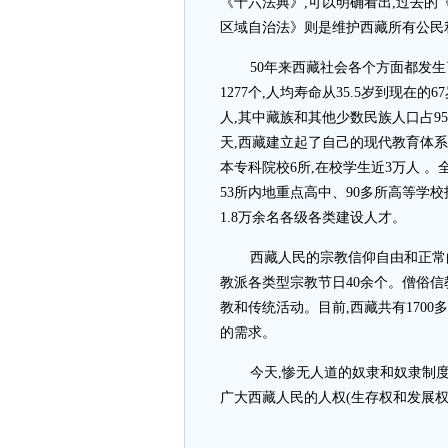
《十六法典》,可以明确看出,过去的
区域自治法》则是维护西藏所有公民
50年来西藏社会各个方面都发生了巨
1277个,人均寿命从35.5岁到现在的67
人,其中藏族和其他少数民族人口占95
天,西藏建立起了自己的现代教育体系,20
本专科院校6所,在校学生近3万人 。
53所内地重点高中、90多所高等学
1.8万余名各级各类建设人才。
西藏人民的宗教信仰自由和正常的
教派各类型宗教节日40余个。僧俗
教和传统活动。目前,西藏共有1700
的需求。
今天,惨无人道的奴隶和奴隶制度
广大西藏人民的人权(生存权和发展权