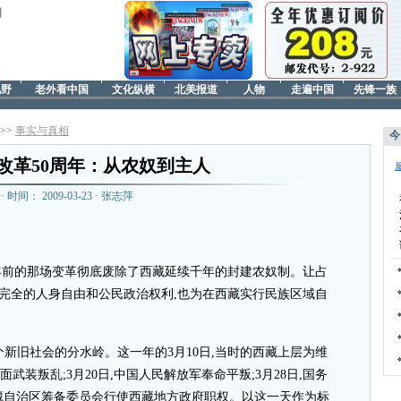
日
视野
老外看中国
文化纵横
北美报道
人物
走遍中国
先锋一族
>>>
事实与真相
今
改革50周年：从农奴到主人
· 时间： 2009-03-23 · 张志萍
0年前的那场变革彻底废除了西藏延续千年的封建农奴制。让占
了完全的人身自由和公民政治权利,也为在西藏实行民族区域自
一个新旧社会的分水岭。这一年的3月10日,当时的西藏上层为维
武装叛乱;3月20日,中国人民解放军奉命平叛;3月28日,国务
西藏自治区筹备委员会行使西藏地方政府职权。以这一天作为标