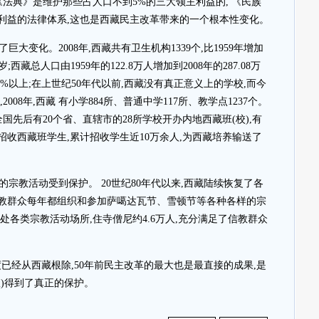
《法典》是维护那些占人口不到5%的三大领主利益的, 《民族
利益的法律体系,这也是西藏民主改革带来的一个根本性变化。
大变化。2008年,西藏共有卫生机构1339个,比1959年增加
岁;西藏总人口由1959年的122.8万人增加到2008年的287.08万
%以上;在上世纪50年代以前,西藏没有真正意义上的学校,而今
08年,西藏 有小学884所、普通中学117所、教学点1237个。
全国先后有20个省、直辖市的28所学校开办内地西藏班(校),有
校招收西藏班学生,累计招收学生近10万余人,为西藏培养输送了
宗教活动受到保护。 20世纪80年代以来,西藏陆续恢复了各
信教群众每年都组织和参加萨噶达瓦节、雪顿节等各种各样的宗
多处各类宗教活动场所,住寺僧尼约4.6万人,充分满足了信教群众
已经从西藏根除,50年前民主改革的最大也是最直接的成果,是
)得到了真正的保护。